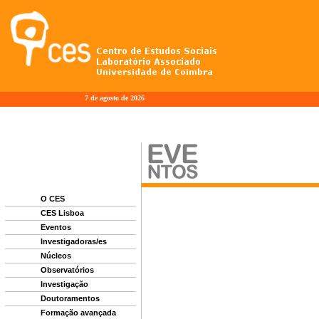
7 de agosto de 2026
O CES
CES Lisboa
Eventos
Investigadoras/es
Núcleos
Observatórios
Investigação
Doutoramentos
Formação avançada