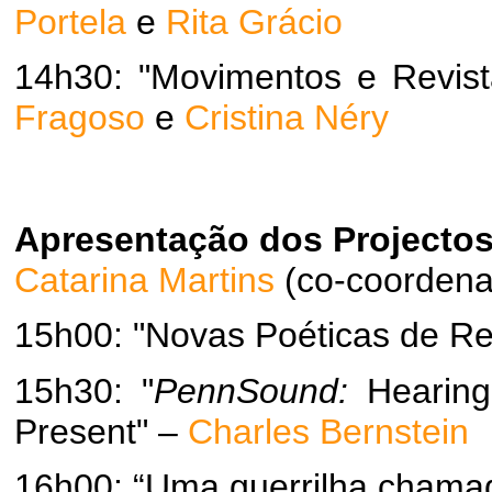
Portela
e
Rita Grácio
14h30: "Movimentos e Revis
Fragoso
e
Cristina Néry
Apresentação dos Projecto
Catarina Martins
(co-coorden
15h00: "Novas Poéticas de Re
15h30: "
PennSound:
Hearing 
Present" –
Charles Bernstein
16h00: “Uma guerrilha cham