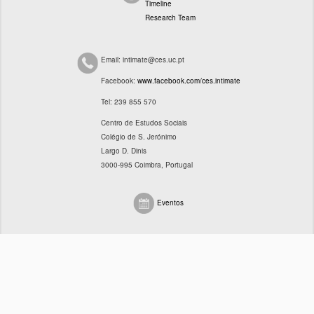
INSTITUIÇÃO DE ACOLHIMENTO
Timeline
Research Team
PESSOAS
EQUIPA
Email: intimate@ces.uc.pt
Facebook:
www.facebook.com/ces.intimate
CONSULTORES/AS
Tel: 239 855 570
IMAGEM E DESIGN
Centro de Estudos Sociais
Colégio de S. Jerónimo
ATIVIDADES
Largo D. Dinis
3000-995 Coimbra, Portugal
CONFERÊNCIAS
Eventos
SEMINÁRIOS
EXTENSÃO
REUNIÕES DE EQUIPA
FORMAÇÃO