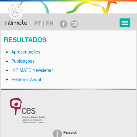
|
PT
EN
RESULTADOS
Apresentações
Publicações
PROJETO
INTIMATE Newsletter
OBJETIVOS
Relatório Anual
ENQUADRAMENTO TEÓRICO
METODOLOGIA
TIMELINE
FINANCIAMENTO
Research