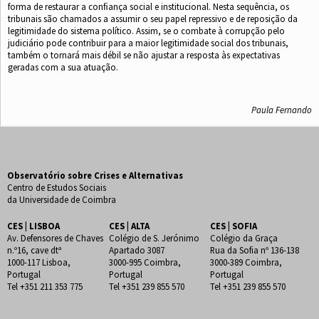
forma de restaurar a conﬁança social e institucional. Nesta sequência, os
tribunais são chamados a assumir o seu papel repressivo e de reposição da
legitimidade do sistema político. Assim, se o combate à corrupção pelo
judiciário pode contribuir para a maior legitimidade social dos tribunais,
também o tornará mais débil se não ajustar a resposta às expectativas
geradas com a sua atuação.
Paula Fernando
Observatório sobre Crises e Alternativas
Centro de Estudos Sociais
da Universidade de Coimbra
CES | LISBOA
CES | ALTA
CES | SOFIA
Av. Defensores de Chaves
Colégio de S. Jerónimo
Colégio da Graça
n.º16, cave dtª
Apartado 3087
Rua da Sofia nº 136-138
1000-117 Lisboa,
3000-995 Coimbra,
3000-389 Coimbra,
Portugal
Portugal
Portugal
Tel +351 211 353 775
Tel +351 239 855 570
Tel +351 239 855 570