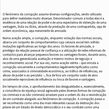
O fenómeno da corrupção assume diversas conﬁgurações, sendo utilizado
para deﬁnir realidades muito diversas. Denominador comum a todas elas é a
existência de uma relação de poder e de uma expectativa de obtenção de uma
vantagem, lícita ou ilícita, através da prestação de uma contrapartida, seja de
ordem económica, seja meramente de amizade.
Numa aceção ampla, a corrupção, enquanto violação das normas sociais,
abarca um conjunto de comportamentos cuja censura social tem sofrido
mutações signiﬁcativas ao longo dos anos. Os favores de amizade, o
privilégio da relação pessoal de conﬁança e a utilização de redes informais de
contactos para alcançar pequenos favores ou vantagens foram, durante anos,
alvo de uma generalizada aceitação e mesmo motivo de regozijo e
reconhecimento social. Por sua vez, numa aceção estrita – que vincula a
corrupção unicamente a comportamentos legalmente tipiﬁcados como
crime, associados à criminalidade económica, ao tráﬁco de inﬂuências, ao
abuso de poder e ao peculato –, ﬁca de fora um conjunto vasto de atos
socialmente reprováveis de inﬂuência ou troca de favores e vantagens.
Em tempos de crise, o aprofundamento das desigualdades e, essencialmente,
a consciência da injustiça social agravada pelas diversas formas de corrupção
(as criminais e as não criminais) arrastam para a ordem do dia a reivindicação
de um combate alargado aos fenómenos de corrupção. A corrupção passa a
ser reconhecida como uma das mais relevantes causas da destruição dos
pilares de um Estado de direito democrático e o seu combate como uma