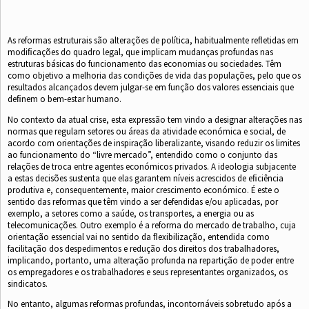
As reformas estruturais são alterações de política, habitualmente reﬂetidas em
modiﬁcações do quadro legal, que implicam mudanças profundas nas
estruturas básicas do funcionamento das economias ou sociedades. Têm
como objetivo a melhoria das condições de vida das populações, pelo que os
resultados alcançados devem julgar-se em função dos valores essenciais que
deﬁnem o bem-estar humano.
No contexto da atual crise, esta expressão tem vindo a designar alterações nas
normas que regulam setores ou áreas da atividade económica e social, de
acordo com orientações de inspiração liberalizante, visando reduzir os limites
ao funcionamento do “livre mercado”, entendido como o conjunto das
relações de troca entre agentes económicos privados. A ideologia subjacente
a estas decisões sustenta que elas garantem níveis acrescidos de eﬁciência
produtiva e, consequentemente, maior crescimento económico. É este o
sentido das reformas que têm vindo a ser defendidas e/ou aplicadas, por
exemplo, a setores como a saúde, os transportes, a energia ou as
telecomunicações. Outro exemplo é a reforma do mercado de trabalho, cuja
orientação essencial vai no sentido da ﬂexibilização, entendida como
facilitação dos despedimentos e redução dos direitos dos trabalhadores,
implicando, portanto, uma alteração profunda na repartição de poder entre
os empregadores e os trabalhadores e seus representantes organizados, os
sindicatos.
No entanto, algumas reformas profundas, incontornáveis sobretudo após a