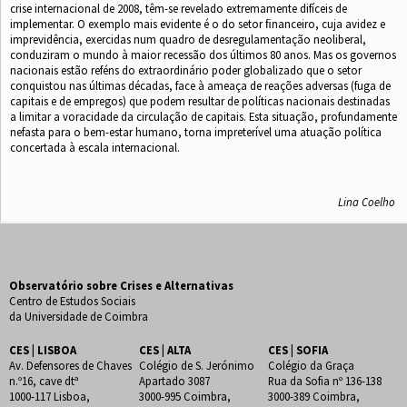
crise internacional de 2008, têm-se revelado extremamente difíceis de
implementar. O exemplo mais evidente é o do setor ﬁnanceiro, cuja avidez e
imprevidência, exercidas num quadro de desregulamentação neoliberal,
conduziram o mundo à maior recessão dos últimos 80 anos. Mas os governos
nacionais estão reféns do extraordinário poder globalizado que o setor
conquistou nas últimas décadas, face à ameaça de reações adversas (fuga de
capitais e de empregos) que podem resultar de políticas nacionais destinadas
a limitar a voracidade da circulação de capitais. Esta situação, profundamente
nefasta para o bem-estar humano, torna impreterível uma atuação política
concertada à escala internacional.
Lina Coelho
Observatório sobre Crises e Alternativas
Centro de Estudos Sociais
da Universidade de Coimbra
CES | LISBOA
CES | ALTA
CES | SOFIA
Av. Defensores de Chaves
Colégio de S. Jerónimo
Colégio da Graça
n.º16, cave dtª
Apartado 3087
Rua da Sofia nº 136-138
1000-117 Lisboa,
3000-995 Coimbra,
3000-389 Coimbra,