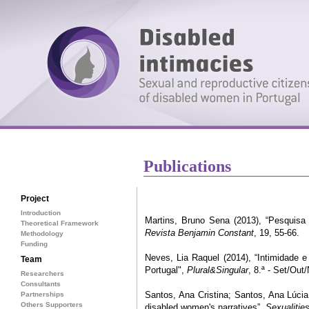
Publications
Project
Introduction
Martins, Bruno Sena (2013), “Pesquisa a
Theoretical Framework
Revista Benjamin Constant
, 19, 55-66.
Methodology
Funding
Neves, Lia Raquel (2014), “Intimidade e
Team
Portugal",
Plural&Singular
, 8.ª - Set/Out
Researchers
Consultants
Santos, Ana Cristina; Santos, Ana Lúcia
Partnerships
Others Supporters
disabled women's narratives”,
Sexualitie