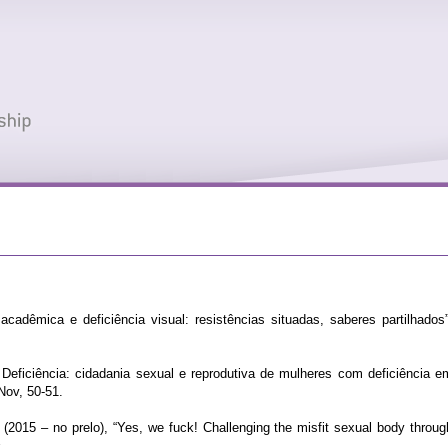
cadêmica e deficiência visual: resistências situadas, saberes partilhados”
 Deficiência: cidadania sexual e reprodutiva de mulheres com deficiência e
/Nov, 50-51.
 (2015 – no prelo), “Yes, we fuck! Challenging the misfit sexual body throug
s
.