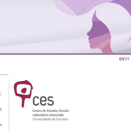
EN
PT
,
m
h