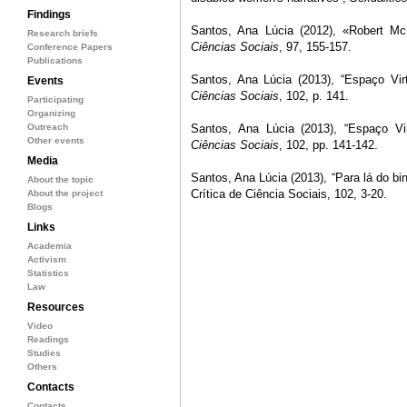
Findings
Santos, Ana Lúcia (2012), «Robert Mc
Research briefs
Ciências Sociais
, 97, 155-157.
Conference Papers
Publications
Santos, Ana Lúcia (2013), “Espaço Virtu
Events
Ciências Sociais
, 102, p. 141.
Participating
Organizing
Outreach
Santos, Ana Lúcia (2013), “Espaço Vir
Other events
Ciências Sociais
, 102, pp. 141-142.
Media
Santos, Ana Lúcia (2013), “Para lá do bi
About the topic
Crítica de Ciência Sociais, 102, 3-20.
About the project
Blogs
Links
Academia
Activism
Statistics
Law
Resources
Video
Readings
Studies
Others
Contacts
Contacts