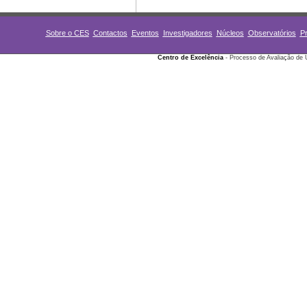
Sobre o CES
Contactos
Eventos
Investigadores
Núcleos
Observatórios
Pr
Centro de Excelência
- Processo de Avaliação de 