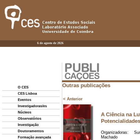
6 de agosto de 2026
O CES
CES Lisboa
Eventos
Investigadoras/es
Núcleos
Observatórios
Investigação
Doutoramentos
Formação avançada