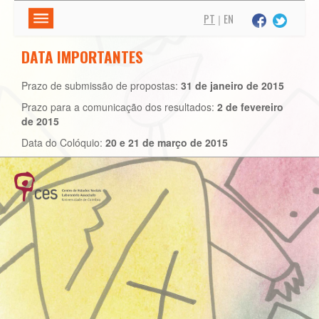
PT
EN
|
APRESENTAÇÃO
DATA IMPORTANTES
O EVENTO
Prazo de submissão de propostas:
31 de janeiro de 2015
A COMISSÃO ORGANIZADORA
Prazo para a comunicação dos resultados:
2 de fevereiro
de 2015
DATA IMPORTANTES
Data do Colóquio:
20 e 21 de março de 2015
CHAMADA PARA PUBLICAÇÃO
PROGRAMA
PROGRAMA DO COLÓQUIO
PROGRAMA SOCIAL
PROGRAMA PRÉ-COLÓQUIO
ORADORES