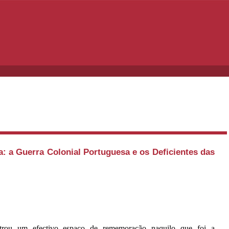
a: a Guerra Colonial Portuguesa e os Deficientes das
trou um efectivo espaço de rememoração naquilo que foi a