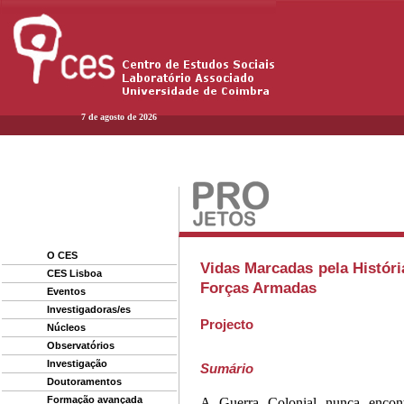
7 de agosto de 2026
O CES
Vidas Marcadas pela Históri
CES Lisboa
Forças Armadas
Eventos
Investigadoras/es
Projecto
Núcleos
Observatórios
Investigação
Sumário
Doutoramentos
Formação avançada
A Guerra Colonial nunca encon