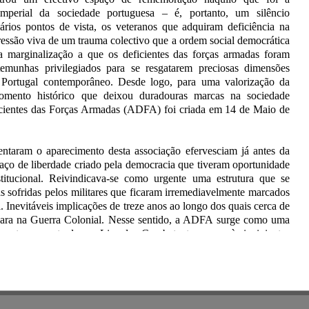
imperial da sociedade portuguesa – é, portanto, um silêncio
vários pontos de vista, os veteranos que adquiram deficiência na
ressão viva de um trauma colectivo que a ordem social democrática
a marginalização a que os deficientes das forças armadas foram
stemunhas privilegiados para se resgatarem preciosas dimensões
 Portugal contemporâneo. Desde logo, para uma valorização da
mento histórico que deixou duradouras marcas na sociedade
icientes das Forças Armadas (ADFA) foi criada em 14 de Maio de
ientaram o aparecimento desta associação efervesciam já antes da
aço de liberdade criado pela democracia que tiveram oportunidade
titucional. Reivindicava-se como urgente uma estrutura que se
as sofridas pelos militares que ficaram irremediavelmente marcados
. Inevitáveis implicações de treze anos ao longo dos quais cerca de
para na Guerra Colonial. Nesse sentido, a ADFA surge como uma
respostas encontradas na Liga dos Combatentes, como às incipientes
ram até ao fim da Guerra. Não obstante as medidas compensatórias
 hoje inteiramente vivo esse mesmo retrato da exclusão social e
os os ex-combatentes da Guerra Colonial. Tudo se passa numa
memória” destes ex-combatentes (na medida em que carregam as
 corpóreas da Guerra Colonial) e o manifesto silêncio da sociedade