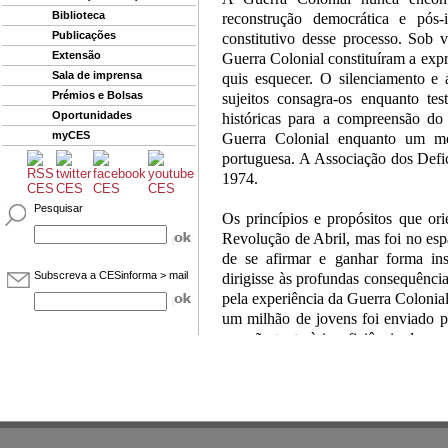
Biblioteca
reconstrução democrática e pós-
Publicações
constitutivo desse processo. Sob 
Extensão
Guerra Colonial constituíram a exp
Sala de imprensa
quis esquecer. O silenciamento e 
Prémios e Bolsas
sujeitos consagra-os enquanto te
Oportunidades
históricas para a compreensão do
myCES
Guerra Colonial enquanto um mo
portuguesa. A Associação dos Def
1974.
Pesquisar
Os princípios e propósitos que or
Revolução de Abril, mas foi no esp
de se afirmar e ganhar forma ins
Subscreva a CESinforma > mail
dirigisse às profundas consequênci
pela experiência da Guerra Colonial
um milhão de jovens foi enviado 
reacção tanto à insuficiência das 
políticas de reparação que vigora
conquistadas pela ADFA, permanece
silenciamento a que foram votad
contradição entre o “excesso de 
marcas biográficas, psicológicas e