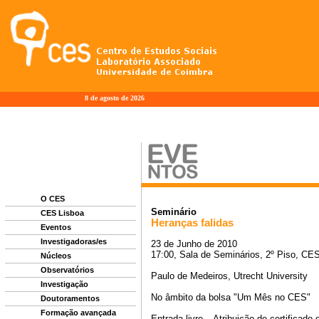
8 de agosto de 2026
O CES
CES Lisboa
Eventos
Investigadoras/es
Núcleos
Observatórios
Investigação
Doutoramentos
Formação avançada