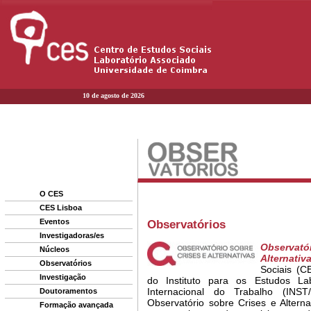
10 de agosto de 2026
O CES
CES Lisboa
Eventos
Investigadoras/es
Núcleos
Observatórios
Investigação
Doutoramentos
Formação avançada