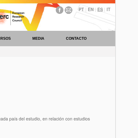
PT
|
EN
|
ES
|
IT
URSOS
MEDIA
CONTACTO
cada país del estudio, en relación con estudios