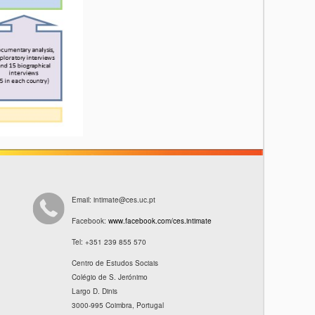
Email: intimate@ces.uc.pt
Facebook:
www.facebook.com/ces.intimate
Tel: +351 239 855 570
Centro de Estudos Sociais
Colégio de S. Jerónimo
Largo D. Dinis
3000-995 Coimbra, Portugal