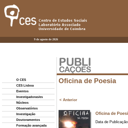
9 de agosto de 2026
O CES
CES Lisboa
Eventos
Investigadoras/es
Núcleos
Observatórios
Investigação
Doutoramentos
Formação avançada