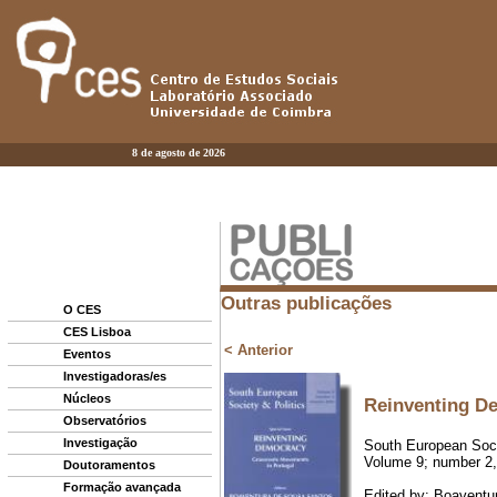
8 de agosto de 2026
O CES
CES Lisboa
Eventos
Investigadoras/es
Núcleos
Observatórios
Investigação
Doutoramentos
Formação avançada