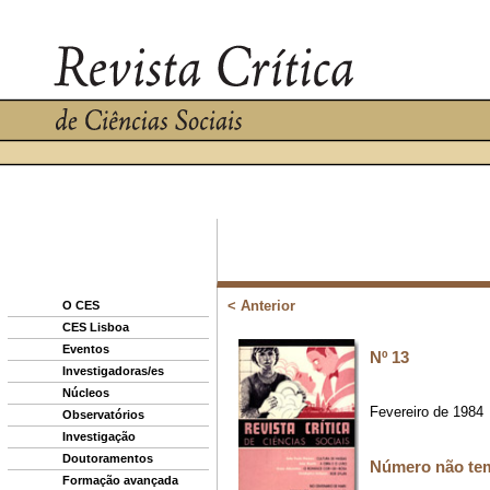
O CES
CES Lisboa
Eventos
Investigadoras/es
Núcleos
Observatórios
Investigação
Doutoramentos
Formação avançada