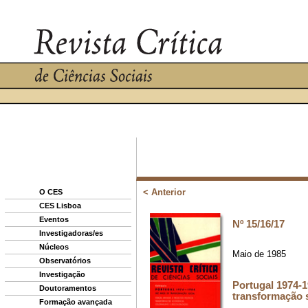
O CES
CES Lisboa
Eventos
Investigadoras/es
Núcleos
Observatórios
Investigação
Doutoramentos
Formação avançada