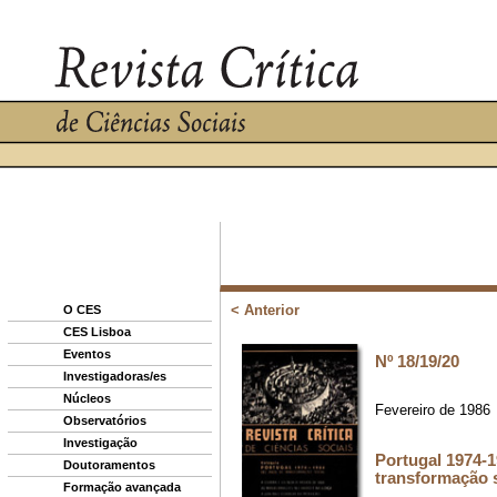
O CES
CES Lisboa
Eventos
Investigadoras/es
Núcleos
Observatórios
Investigação
Doutoramentos
Formação avançada