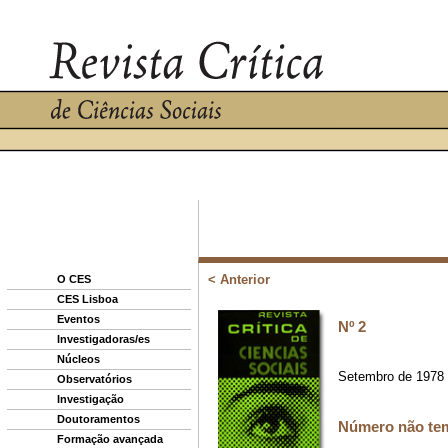
O CES
CES Lisboa
Eventos
Investigadoras/es
Núcleos
Observatórios
Investigação
Doutoramentos
Formação avançada