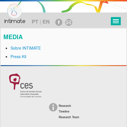
|
PT
EN
MEDIA
Sobre INTIMATE
Press Kit
PROYECTO
OBJETIVOS
MARCO TEÓRICO
METODOLOGÍA
EJE CRONOLÓGICO
Research
Timeline
FINANCIAMIENTO
Research Team