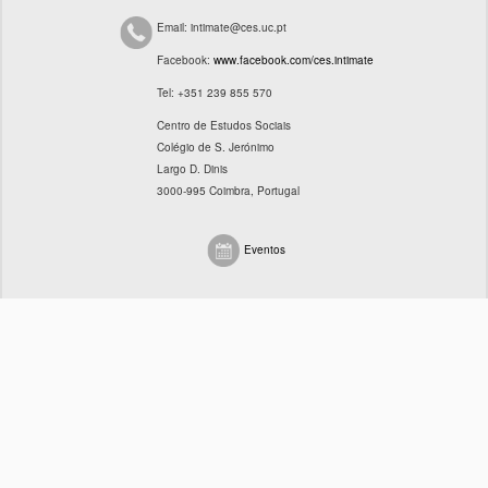
INSTITUCIÓN DE ACOGIDA
Email: intimate@ces.uc.pt
PERSONAS
Facebook:
www.facebook.com/ces.intimate
EQUIPO DE INVESTIGACIÓN
Tel: +351 239 855 570
Centro de Estudos Sociais
CONSULTORES/AS
Colégio de S. Jerónimo
Largo D. Dinis
IMAGE AND DESIGN
3000-995 Coimbra, Portugal
EVENTOS
Eventos
CONFERENCIAS
SEMINARIOS
ACTIVIDADES DE EXTENSIÓN
REUNIONES DEL EQUIPO
FORMACIÓN