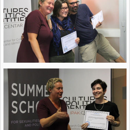
KEYNOTES
RESULTADOS
PRESENTACIONES
PUBLICACIONES
INFORME ANUAL
RECURSOS
AUDIOVISUAL
STATISTICS
LEGISLATION
OTHER
MEDIA