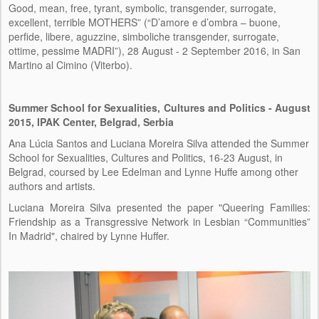
INSTITUCIÓN DE ACOGIDA
Good, mean, free, tyrant, symbolic, transgender, surrogate,
excellent, terrible MOTHERS” (“D’amore e d’ombra – buone,
PERSONAS
perfide, libere, aguzzine, simboliche transgender, surrogate,
ottime, pessime MADRI”), 28 August - 2 September 2016, in San
EQUIPO DE INVESTIGACIÓN
Martino al Cimino (Viterbo).
CONSULTORES/AS
Summer School for Sexualities, Cultures and Politics - August
IMAGE AND DESIGN
2015, IPAK Center, Belgrad, Serbia
Ana Lúcia Santos and Luciana Moreira Silva attended the Summer
EVENTOS
School for Sexualities, Cultures and Politics, 16-23 August, in
Belgrad, coursed by Lee Edelman and Lynne Huffe among other
CONFERENCIAS
authors and artists.
Luciana Moreira Silva presented the paper "Queering Families:
SEMINARIOS
Friendship as a Transgressive Network in Lesbian “Communities”
In Madrid", chaired by Lynne Huffer.
ACTIVIDADES DE EXTENSIÓN
REUNIONES DEL EQUIPO
FORMACIÓN