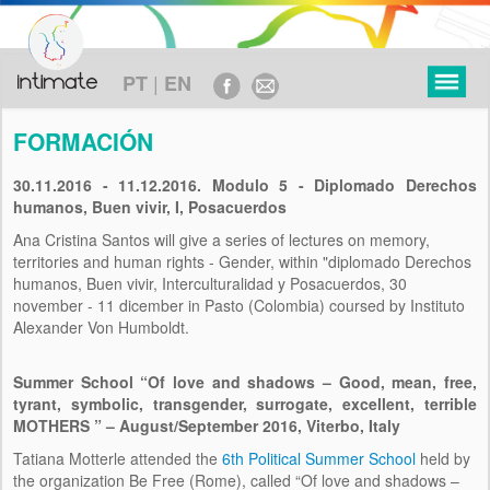
|
PT
EN
FORMACIÓN
30.11.2016 - 11.12.2016. Modulo 5 - Diplomado Derechos
humanos, Buen vivir, I, Posacuerdos
PROYECTO
Ana Cristina Santos will give a series of lectures on memory,
territories and human rights - Gender, within "diplomado Derechos
OBJETIVOS
humanos, Buen vivir, Interculturalidad y Posacuerdos, 30
november - 11 dicember in Pasto (Colombia) coursed by Instituto
MARCO TEÓRICO
Alexander Von Humboldt.
METODOLOGÍA
Summer School “Of love and shadows – Good, mean, free,
EJE CRONOLÓGICO
tyrant, symbolic, transgender, surrogate, excellent, terrible
MOTHERS ” – August/September 2016, Viterbo, Italy
FINANCIAMIENTO
Tatiana Motterle attended the
6th Political Summer School
held by
the organization Be Free (Rome), called “Of love and shadows –