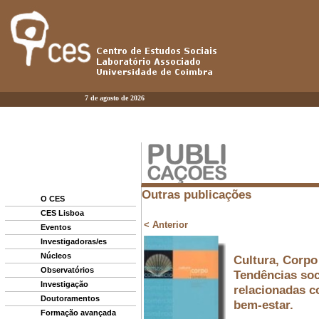
7 de agosto de 2026
O CES
CES Lisboa
Eventos
Investigadoras/es
Núcleos
Observatórios
Investigação
Doutoramentos
Formação avançada