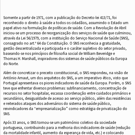
Somente a partir de 1971, com a publicação do Decreto-lei 413/71, foi
reconhecido o direito à saúde a todos os cidadãos, assumindo o Estado um
papel ativo na formulação de políticas de saúde. Com a Revolução de Abril
iniciou-se um processo de reorganização dos serviços de saúde que culminou,
através da Lei 56/1979, com a instituição do Serviço Nacional de Saúde (SNS),
consagrado no art.º 64 da Constituição. O SNS reconhecia a gratuidade,
gestão descentralizada e participada e o caráter supletivo do setor privado,
baseando-se nos princípios de ﬁlosoﬁa social de William Beveridge e
Thomas H. Marshall, inspiradores dos sistemas de saúde públicos da Europa
do Norte.
Além de concretizar o preceito constitucional, o SNS respondeu, na visão de
António Arnaut, um dos arquitetos do SNS, a um imperativo ético, visto que
Portugal apresentava os piores indicadores de saúde da Europa. Porém, o SNS
teve que enfrentar diversos problemas: subﬁnanciamento, concentração de
recursos no setor hospitalar, escassa coordenação entre cuidados primários e
secundários, desigualdade de acesso ao serviço público, além das resistências
e reiterados ataques dos adversários do sistema de saúde público,
reivindicadores da “empresarialização” como estratégia de privatização do
SNS.
Após 33 anos, o SNS tornou-se um património coletivo da sociedade
portuguesa, contribuindo para a melhoria dos indicadores de saúde (redução
da mortalidade infantil, aumento da esperança de vida, etc.) e colocando