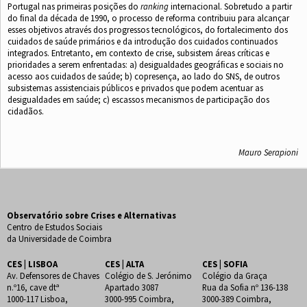
Portugal nas primeiras posições do
ranking
internacional. Sobretudo a partir
do ﬁnal da década de 1990, o processo de reforma contribuiu para alcançar
esses objetivos através dos progressos tecnológicos, do fortalecimento dos
cuidados de saúde primários e da introdução dos cuidados continuados
integrados. Entretanto, em contexto de crise, subsistem áreas críticas e
prioridades a serem enfrentadas: a) desigualdades geográﬁcas e sociais no
acesso aos cuidados de saúde; b) copresença, ao lado do SNS, de outros
subsistemas assistenciais públicos e privados que podem acentuar as
desigualdades em saúde; c) escassos mecanismos de participação dos
cidadãos.
Mauro Serapioni
Observatório sobre Crises e Alternativas
Centro de Estudos Sociais
da Universidade de Coimbra
CES | LISBOA
CES | ALTA
CES | SOFIA
Av. Defensores de Chaves
Colégio de S. Jerónimo
Colégio da Graça
n.º16, cave dtª
Apartado 3087
Rua da Sofia nº 136-138
1000-117 Lisboa,
3000-995 Coimbra,
3000-389 Coimbra,