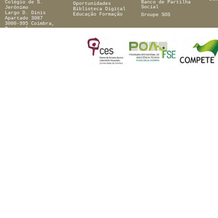
Colégio de S.
Banco de Partilha
Oportunidades
Jerónimo
Social
Biblioteca Digital
Largo D. Dinis
Educação Formação
Groupe SOS
Apartado 3087
3000-995 Coimbra,
Portugal