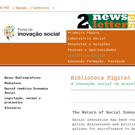
O PIS
Equipa
Contactos
Primeira Página
Laboratório Social
Respostas e Soluções
Pessoas e Oportunidades
Biblioteca Digital
Educação Formação
Facebook
Biblioteca Digital
Bases Bibliográficas
Mediateca
A inovação social na prate
Dossiê temático Economia
Social
Legislação, normas e
protocolos
Glossário
The Return of Social Inno
Social Innovation has been re
policy discussions and politi
actions for microfinance to h