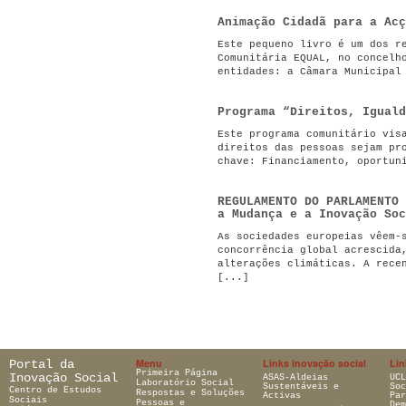
Animação Cidadã para a Acç
Este pequeno livro é um dos r
Comunitária EQUAL, no concelh
entidades: a Câmara Municipal
Programa “Direitos, Iguald
Este programa comunitário vis
direitos das pessoas sejam pr
chave: Financiamento, oportun
REGULAMENTO DO PARLAMENTO 
a Mudança e a Inovação Soc
As sociedades europeias vêem-
concorrência global acrescida
alterações climáticas. A rece
[...]
Menu
Links inovação social
Lin
Portal da
Primeira Página
Inovação Social
ASAS-Aldeias
UCL
Laboratório Social
Sustentáveis e
Soc
Centro de Estudos
Respostas e Soluções
Activas
Par
Sociais
Pessoas e
Dem