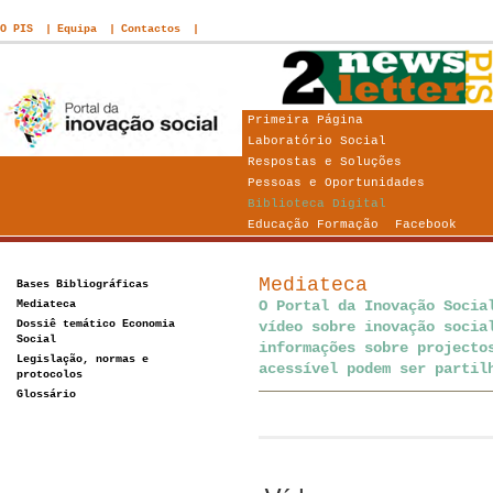
O PIS
Equipa
Contactos
Primeira Página
Laboratório Social
Respostas e Soluções
Pessoas e Oportunidades
Biblioteca Digital
Educação Formação
Facebook
Mediateca
Bases Bibliográficas
Mediateca
O Portal da Inovação Socia
Dossiê temático Economia
vídeo sobre inovação socia
Social
informações sobre projecto
Legislação, normas e
acessível podem ser partil
protocolos
Glossário