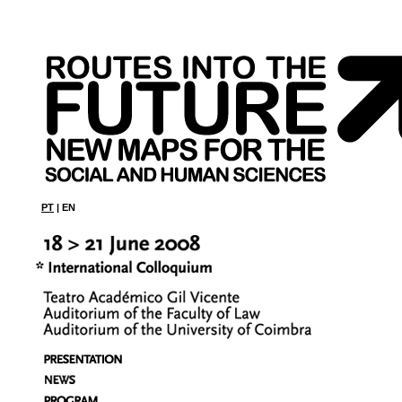
PT
| EN