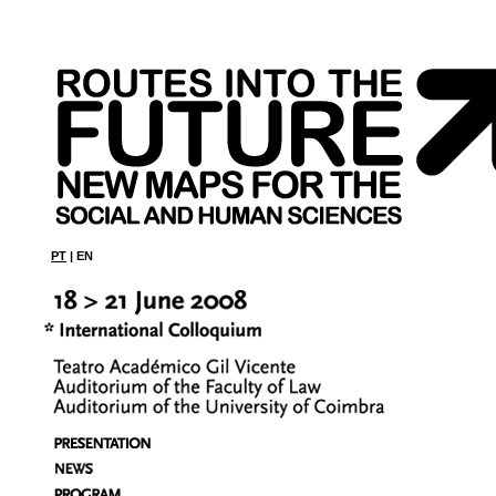
PT
| EN