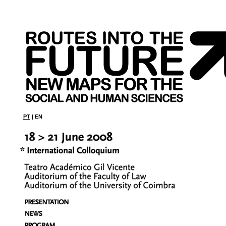
PT
| EN