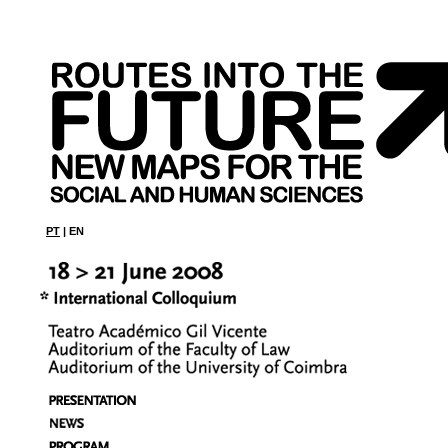
PT
| EN