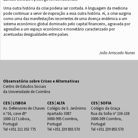
Uma outra história da crise poderia ser contada. A linguagem da medicina
pode continuar a servir de inspiração a essa outra história. Aí, a crise surgiria
como uma das manifestações recorrentes de uma doença endémica a um
sistema económico global dominado pelo capital ﬁnanceiro, agravada por
agressões a um espaço económico e monetário caracterizado por
acentuadas desigualdades entre países.
João Arriscado Nunes
Observatório sobre Crises e Alternativas
Centro de Estudos Sociais
da Universidade de Coimbra
CES | LISBOA
CES | ALTA
CES | SOFIA
Av. Defensores de Chaves
Colégio de S. Jerónimo
Colégio da Graça
n.º16, cave dtª
Apartado 3087
Rua da Sofia nº 136-138
1000-117 Lisboa,
3000-995 Coimbra,
3000-389 Coimbra,
Portugal
Portugal
Portugal
Tel +351 211 353 775
Tel +351 239 855 570
Tel +351 239 855 570