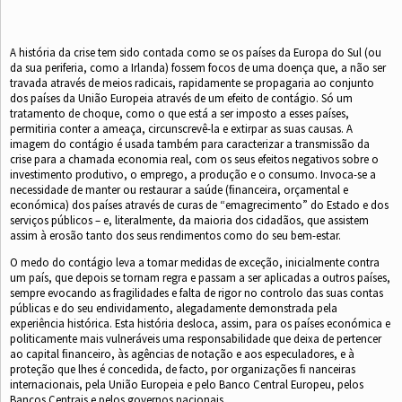
A história da crise tem sido contada como se os países da Europa do Sul (ou
da sua periferia, como a Irlanda) fossem focos de uma doença que, a não ser
travada através de meios radicais, rapidamente se propagaria ao conjunto
dos países da União Europeia através de um efeito de contágio. Só um
tratamento de choque, como o que está a ser imposto a esses países,
permitiria conter a ameaça, circunscrevê-la e extirpar as suas causas. A
imagem do contágio é usada também para caracterizar a transmissão da
crise para a chamada economia real, com os seus efeitos negativos sobre o
investimento produtivo, o emprego, a produção e o consumo. Invoca-se a
necessidade de manter ou restaurar a saúde (ﬁnanceira, orçamental e
económica) dos países através de curas de “emagrecimento” do Estado e dos
serviços públicos – e, literalmente, da maioria dos cidadãos, que assistem
assim à erosão tanto dos seus rendimentos como do seu bem-estar.
O medo do contágio leva a tomar medidas de exceção, inicialmente contra
um país, que depois se tornam regra e passam a ser aplicadas a outros países,
sempre evocando as fragilidades e falta de rigor no controlo das suas contas
públicas e do seu endividamento, alegadamente demonstrada pela
experiência histórica. Esta história desloca, assim, para os países económica e
politicamente mais vulneráveis uma responsabilidade que deixa de pertencer
ao capital ﬁnanceiro, às agências de notação e aos especuladores, e à
proteção que lhes é concedida, de facto, por organizações ﬁ nanceiras
internacionais, pela União Europeia e pelo Banco Central Europeu, pelos
Bancos Centrais e pelos governos nacionais.