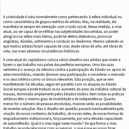
A criatividade é vista normalmente como pertencendo à esfera individual ou
como característica de grupos restritos de artistas. Mas, na realidade, ela
manifesta-se sempre em interação com o todo social. Nessa medida, a crise
atual, ao ser capaz de se inﬁltrar nas subjetividades dos artistas, ao poder
atingi-los na esfera mais íntima, pode ter efeitos destrutivos, provocar
angústias, dúvidas, sofrimentos e conduzir ao desânimo. Mesmo sabendo-se
que muitos artistas foram capazes de criar, desde obras de arte, até obras de
vida, nas mais adversas circunstâncias históricas.
A crise atual do capitalismo coloca vários desaﬁos aos artistas que vivem e
fazem o seu trabalho nos países das periferias europeias. Uma das suas
vertentes é o avanço da ofensiva contra a participação do Estado no apoio às
artes minoritárias, visando diminuir essa participação e considerar o mercado
e os seus critérios como os únicos relevantes. Esta posição, que se vem
manifestando há décadas, segue em paralelo com os ataques ao Estado
Social europeu e pode traduzir-se no aumento do peso da indústria cultural de
massas, dominada amplamente pelos Estados Unidos. Nem todas as práticas
artísticas têm o mesmo grau de mobilidade e de independência. Quanto
menor for o número de pessoas envolvidas, maiores serão as possibilidades
de inventar soluções. Mas o desaﬁo em questão passará inevitavelmente pela
criação de novos contextos de trabalho, de novas redes, de novas formas de
enquadramento institucional e, forçosamente, por uma elevada capacidade
de autorreﬂexão: Qual é o meu lugar neste mundo? De que forma o meu
trabalho se pode relacionar com as pessoas, o que é que eu posso fazer,