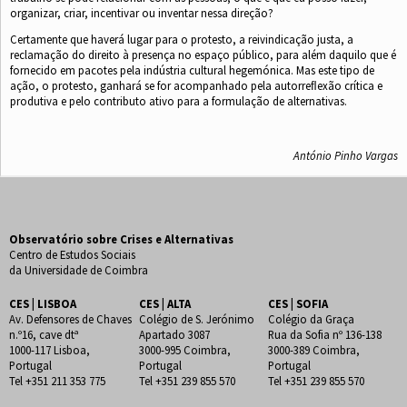
organizar, criar, incentivar ou inventar nessa direção?
Certamente que haverá lugar para o protesto, a reivindicação justa, a
reclamação do direito à presença no espaço público, para além daquilo que é
fornecido em pacotes pela indústria cultural hegemónica. Mas este tipo de
ação, o protesto, ganhará se for acompanhado pela autorreﬂexão crítica e
produtiva e pelo contributo ativo para a formulação de alternativas.
António Pinho Vargas
Observatório sobre Crises e Alternativas
Centro de Estudos Sociais
da Universidade de Coimbra
CES | LISBOA
CES | ALTA
CES | SOFIA
Av. Defensores de Chaves
Colégio de S. Jerónimo
Colégio da Graça
n.º16, cave dtª
Apartado 3087
Rua da Sofia nº 136-138
1000-117 Lisboa,
3000-995 Coimbra,
3000-389 Coimbra,
Portugal
Portugal
Portugal
Tel +351 211 353 775
Tel +351 239 855 570
Tel +351 239 855 570