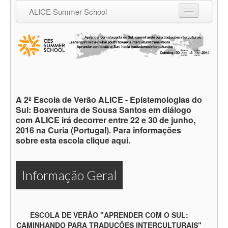
ALICE Summer School
Informação Geral
Descrição
O que distingue a nossa Escola?
Programa e objetivos
A 2ª Escola de Verão ALICE - Epistemologias do
Sul: Boaventura de Sousa Santos em diálogo
Candidatos
com ALICE irá decorrer entre 22 e 30 de junho,
2016 na Curia (Portugal). Para informações
Candidatura, inscrição e propina
sobre esta escola clique aqui.
Coordenadores/as dos seminários
Informação Geral
Rotas descoloniais
Certificado
Datas Importantes
ESCOLA DE VERÃO "APRENDER COM O SUL:
CAMINHANDO PARA TRADUÇÕES INTERCULTURAIS"