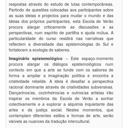
Sobre o ALICE
respostas através do estudo de lutas contemporâneas.
Partindo de questões colocadas aos participantes sobre
Centro de Estudos Sociais (CES)
as suas ideias e projectos para mudar o mundo e das
ideias dos próprios participantes, esta Escola de Verão
Perguntas frequentes
procura alargar criticamente as discussões e as
perspectivas, num espírito de partilha e ajuda mútua. A
particularidade do curso residirá nas narrativas que
reflectem a diversidade das epistemologias do Sul e
fortalecem a ecologia de saberes.
Imaginário epistemológico
– Este espaço-momento
procura alargar os diálogos epistemológicos num
contexto em que a arte se funde com os sabores de
forma a ampliar a imaginação política e encontra a
criatividade rebelde. A ideia é desafiar a perspectiva
racional dominante através de criatividades subversivas.
Dançarinos/as, cozinheiros/as e outros/as artistas irão
inspirar os membros da Escola de Verão a sonhar
colectivamente e a explorar a alquimia inquietante das
artes e da justiça social. Nestes momentos, que
contemplam diferentes estilos e formas de arte, serão
visíveis as nuances da tradução intercultural.