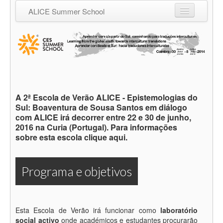
ALICE Summer School
Informação Geral
Descrição
O que distingue a nossa Escola?
Programa e objetivos
A 2ª Escola de Verão ALICE - Epistemologias do
Sul: Boaventura de Sousa Santos em diálogo
Candidatos
com ALICE irá decorrer entre 22 e 30 de junho,
2016 na Curia (Portugal). Para informações
Candidatura, inscrição e propina
sobre esta escola clique aqui.
Coordenadores/as dos seminários
Programa e objetivos
Rotas descoloniais
Certificado
Datas Importantes
Esta Escola de Verão irá funcionar como
laboratório
social activo
onde académicos e estudantes procurarão