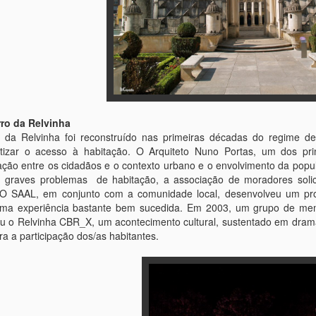
rro da Relvinha
o da Relvinha foi reconstruído nas primeiras décadas do regime d
izar o acesso à habitação. O Arquiteto Nuno Portas, um dos princ
ção entre os cidadãos e o contexto urbano e o envolvimento da popu
s graves problemas de habitação, a associação de moradores solic
 O SAAL, em conjunto com a comunidade local, desenvolveu um proc
 uma experiência bastante bem sucedida. Em 2003, um grupo de mem
 o Relvinha CBR_X, um acontecimento cultural, sustentado em drama
era a participação dos/as habitantes.