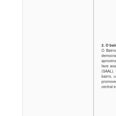
2. O bai
O Bairr
democrat
aproxima
face ao
(SAAL).
bairro,
promoveu
central 