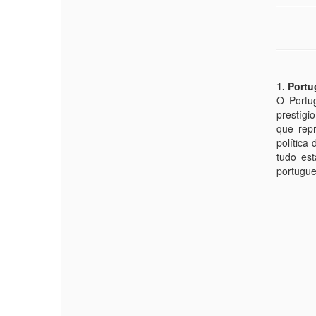
1. Port
O Portu
prestígi
que rep
política
tudo es
portugues