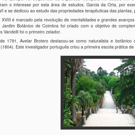
ram o interesse por esta área de estudos. Garcia da Orta, por exe
VI e se dedicou ao estudo das propriedades terapêuticas das plantas, 
 XVIII é marcado pela revolução de mentalidades e grandes avanços 
 Jardim Botânico de Coimbra foi criado com o objetivo de compleme
 Vandelli foi o primeiro zelador.
 de 1791, Avelar Brotero destacou-se como naturalista e botânico c
 (1804). Este investigador português criou a primeira escola prática de