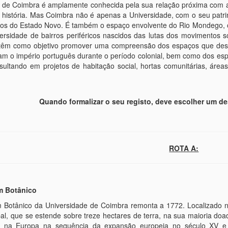
 de Coimbra é amplamente conhecida pela sua relação próxima com a
 história. Mas Coimbra não é apenas a Universidade, com o seu patr
cios do Estado Novo. É também o espaço envolvente do Rio Mondego, 
versidade de bairros periféricos nascidos das lutas dos movimentos s
s têm como objetivo promover uma compreensão dos espaços que de
m o império português durante o período colonial, bem como dos espa
sultando em projetos de habitação social, hortas comunitárias, áre
Quando formalizar o seu registo, deve escolher um de
ROTA A:
im Botânico
 Botânico da Universidade de Coimbra remonta a 1772. Localizado no
l, que se estende sobre treze hectares de terra, na sua maioria doa
m na Europa na sequência da expansão europeia no século XV e 