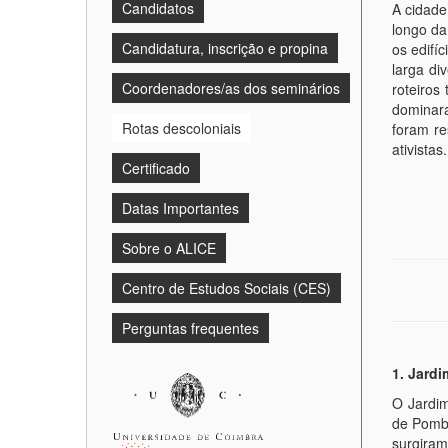
Candidatos
A cidade
longo da
Candidatura, inscrição e propina
os edifí
larga di
Coordenadores/as dos seminários
roteiro
dominara
Rotas descoloniais
foram re
ativistas.
Certificado
Datas Importantes
Sobre o ALICE
Centro de Estudos Sociais (CES)
Perguntas frequentes
1. Jard
O Jardim
de Pomba
surgira