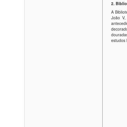
2. Bibli
A Biblio
João V, 
antecedi
decorado
douradas
estudos h