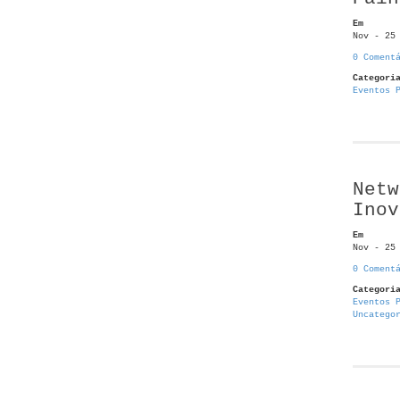
Em
Nov - 25
0 Coment
Categori
Eventos 
Netw
Inov
Em
Nov - 25
0 Coment
Categori
Eventos 
Uncatego