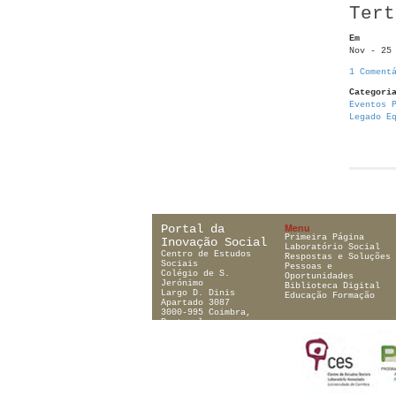
Tert
Em
Nov - 25
1 Coment
Categori
Eventos 
Legado E
Menu
Portal da
Primeira Página
Inovação Social
Laboratório Social
Centro de Estudos
Respostas e Soluções
Sociais
Pessoas e
Colégio de S.
Oportunidades
Jerónimo
Biblioteca Digital
Largo D. Dinis
Educação Formação
Apartado 3087
3000-995 Coimbra,
Portugal