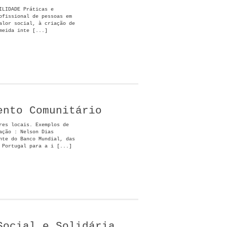
ILIDADE Práticas e
ofissional de pessoas em
alor social, à criação de
meida inte [...]
ento Comunitário
res locais. Exemplos de
ação : Nelson Dias
nte do Banco Mundial, das
 Portugal para a i [...]
Social e Solidária