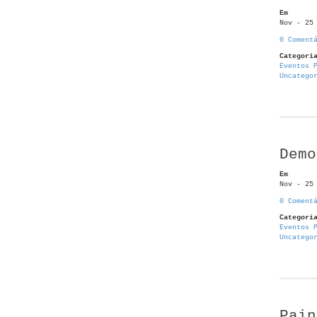
Em
Nov - 25
0 Coment
Categori
Eventos 
Uncatego
Demo
Em
Nov - 25
0 Coment
Categori
Eventos 
Uncatego
Pain