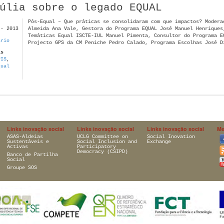
úlia sobre o legado EQUAL
Pós-Equal – Que práticas se consolidaram com que impactos? Modera
 - 2013
Almeida Ana Vale, Gestora do Programa EQUAL José Manuel Henriques
Temáticas Equal ISCTE-IUL Manuel Pimenta, Consultor do Programa E
ário
Projecto GPS da CM Peniche Pedro Calado, Programa Escolhas José D
as
PIS
,
qual
Links inovação social
Links inovação social
Links inovação social
Me
ASAS-Aldeias
UCLG Committee on
Social Inovation
Sustentáveis e
Social Inclusion and
Exchange
Activas
Participatory
Democracy (CSIPD)
Banco de Partilha
Social
Groupe SOS