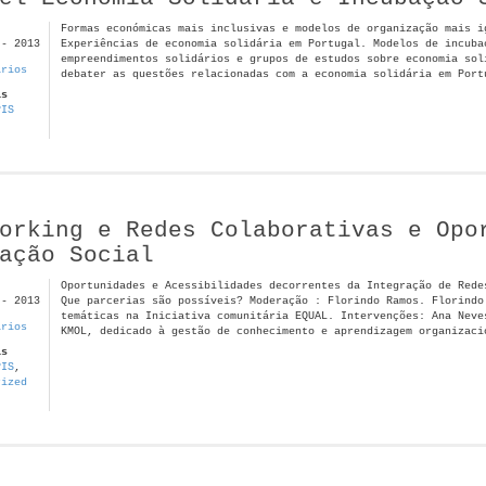
Formas económicas mais inclusivas e modelos de organização mais i
 - 2013
Experiências de economia solidária em Portugal. Modelos de incuba
empreendimentos solidários e grupos de estudos sobre economia sol
ários
debater as questões relacionadas com a economia solidária em Port
as
PIS
orking e Redes Colaborativas e Opo
ação Social
Oportunidades e Acessibilidades decorrentes da Integração de Rede
 - 2013
Que parcerias são possíveis? Moderação : Florindo Ramos. Florindo
temáticas na Iniciativa comunitária EQUAL. Intervenções: Ana Neve
ários
KMOL, dedicado à gestão de conhecimento e aprendizagem organizaci
as
PIS
,
rized