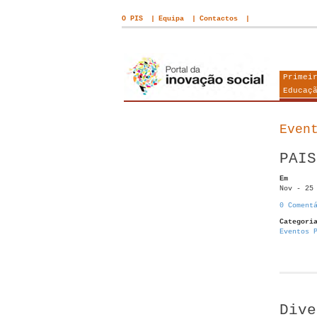
O PIS
Equipa
Contactos
Primei
Educaç
Even
PAIS
Em
Nov - 25
0 Coment
Categori
Eventos 
Dive