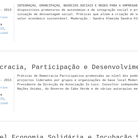
INTEGRAÇÃO, EMANCIPAÇÃO, NEGÓCIOS SOCIAIS E REDES PARA A EMPREGAB
 - 2013
dispositivos promotores de autonomias e de integração social e pr
situação de desvantagem social. Práticas que aliem a criação de v
ários
valor económico sustentável. Moderação : Sandra Almeida Sandra Al
as
PIS
,
rized
cracia, Participação e Desenvolvim
Práticas de Democracia Participativa promovidas ao nível dos pode
 - 2013
projectos liderados por grupos e organizações de base local Moder
Presidente da Direcção da Associação In Loco. Consultor independe
ários
Nações Unidas, do Governo de Cabo Verde e de várias autarquias em
as
PIS
,
rized
el Economia Solidária e Incubação 