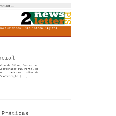
portunidades
Biblioteca Digital
ocial
alho da Silva, Centro de
Coordenador PIS-Portal de
articipada com o olhar de
/cv/pedro_he [...]
 Práticas