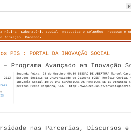
ra Página
Laboratório Social
Respostas e Soluções
Pessoas e O
ão Formação
Facebook
tos PIS : PORTAL DA INOVAÇÃO SOCIAL
 – Programa Avançado em Inovação S
Segunda-feira, 28 de Outubro 09:30 SESSÃO DE ABERTURA Manuel Carv
 - 2013
Estudos Sociais da Universidade de Coimbra (CES) Horácio Covita, 
Inovação Social 10:00 DAS SEMÂNTICAS ÀS PRÁTICAS DE IS Dinâmica p
ários
peritos Pedro Hespanha, CES - http://www.ces.uc.pt/investigadores
as
PIS
rsidade nas Parcerias, Discursos e