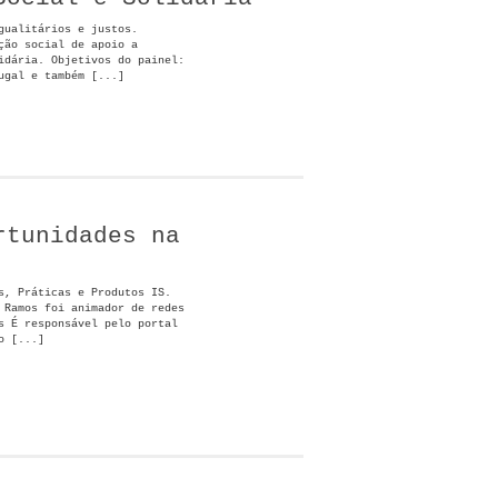
gualitários e justos.
ção social de apoio a
idária. Objetivos do painel:
ugal e também [...]
rtunidades na
s, Práticas e Produtos IS.
 Ramos foi animador de redes
s É responsável pelo portal
o [...]