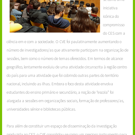
iniciativa
icónica do
compromisso
do CES com a
ciência em e com a sociedade. O CVE foi paulatinamente aumentando o
número de investigadores/as que ativamente participam na organização de
sessões, bem como o número de temas oferecidos. Em termos de alcance
geográfico, lentamente evoluiu de uma atividade circunscrita à região centro
do país para uma atividade que foi cobrindo outras partes do território
nacional, incluindo as ilhas. Embora o foco desta atividade envolva
estudantes do ensino primário e secundário, a noção de “escola” foi
alargada a sessões em organizações sociais, formação de professores/as,
universidades sénior e bibliotecas públicas.
Para além de constituir um espaço de disseminação da investigação
produzida no CES, o CVE consolidou-se como um precioso instrumento para