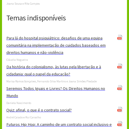
Joana Sousa e Rita Campos
Temas indisponíveis
Para lá do hospital psiquiátrico: desafios de uma equipa
comunitária na implementação de cuidados baseados em
direitos humanos e não-violência
Cláudia Nogueira
Da história do colonialismo, às lutas pela libertação e à
cidadania: qual o papel da educação?
Marisa Ramos Gonçalves, Fernando Silva Martins e Joana Simões Piedade
Seremos Todos Iguais e Livres? Os Direitos Humanos no
Mundo
Daniela Nascimento
Quiz: afinal, o que é o contrato social?
André Caiado e Rui Carvalho
Futuros Hip Hop: A caminho de um contrato social inclusivo e