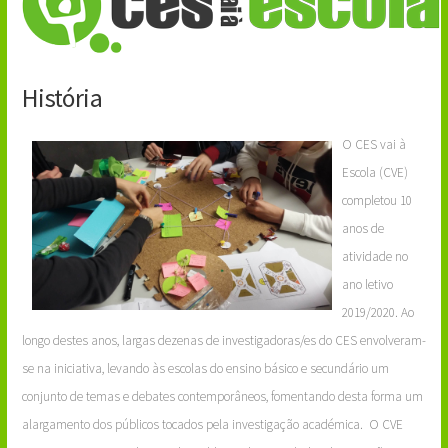
História
O CES vai à
Escola (CVE)
completou 10
anos de
atividade no
ano letivo
2019/2020. Ao
longo destes anos, largas dezenas de investigadoras/es do CES envolveram-
se na iniciativa, levando às escolas do ensino básico e secundário um
conjunto de temas e debates contemporâneos, fomentando desta forma um
alargamento dos públicos tocados pela investigação académica. O CVE