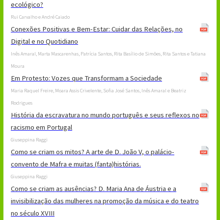
ecológico?
Rui Carvalho e André Caiado
Conexões Positivas e Bem-Estar: Cuidar das Relações, no
Digital e no Quotidiano
Inês Amaral, Marta Mascarenhas, Patrícia Santos, Rita Basílio de Simões, Rita Santos e Tatiana
Moura
Em Protesto: Vozes que Transformam a Sociedade
Maria Raquel Freire, Moara Assis Crivelente, Sofia José Santos, Inês Amaral e Beatriz
Rodrigues
História da escravatura no mundo português e seus reflexos no
racismo em Portugal
Giuseppina Raggi
Como se criam os mitos? A arte de D. João V, o palácio-
convento de Mafra e muitas (fanta)histórias.
Giuseppina Raggi
Como se criam as ausências? D. Maria Ana de Áustria e a
invisibilização das mulheres na promoção da música e do teatro
no século XVIII