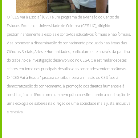
O "CES Vai à Escola" (CVE) é um programa de extensão do Centro de
Estudos Sociais da Universidade de Coimbra (CES-UC), dirigido
predominantemente a escolas e contextos educativos formais e não formais.
Visa promover a disseminação do conhecimento produzido nas áreas das
Ciências Sociais, Artes e Humanidades, particularmente através da partilha
do trabalho de investigação desenvolvido no CES-UC e estimular debates
críticos em torno dos principais desafios das sociedades contemporâneas.
O "CES Vai à Escola" procura contribuir para a missão do CES face à
democratização do conhecimento, à promoção dos direitos humanos e à
constituição da ciência como um bem público, estimulando a construção de
uma ecologia de saberes na direção de uma sociedade mais justa, inclusiva
e reflexiva.