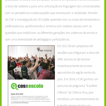
a troca de saberes e para uma articulação da linguagem das universidades
com as perspetivas e preocupações que atravessam a sociedade. Através
do CVE a investigação do CES pôde aprender com as vozes de estudantes e
professores/as, aprofundando a sintonia com saberes sociais, com as
questões que mobilizam as diferentes gerações nos sistemas de ensino e
com uma diversidade de pedagogias participativas.
Em 2011 foram propostas 44
sessões que chegaram a cerca de
2500 alunos/as de escolas
maioritariamente do ensino
secundário da região centro do
país. Em 2014, o CVE ganhou um
concurso do programa “Escolher
Ciência” do Ciência Viva, que
constituiu um reconhecimento do
trabalho desenvolvido e da