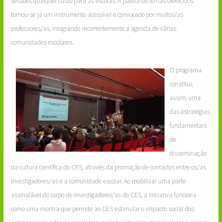
sessões qualquer custo para as escolas. A paleta de temas oferecidos
tornou-se já um instrumento acessível e convocado por muitos/as
professores/as, integrando recorrentemente a agenda de várias
comunidades escolares.
O programa
constitui,
assim, uma
das estratégias
fundamentais
de
disseminação
da cultura científica do CES, através da promoção de contactos entre os/as
investigadores/as e a comunidade escolar. Ao mobilizar uma parte
assinalável do corpo de investigadores/as do CES, a iniciativa funciona
como uma montra que permite ao CES estimular o impacto social dos