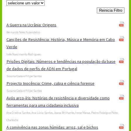
Reinicia Filtro
A Guerra na Ucrânia: Origens
Bernardo Teles Fazendeiro
Canções de Resistência: História, Música e Memória em Cabo
Verde
Inês Nascimento Rodrigues
Prisões Digitais: Números e tendências na população da base
de dados de perfis de ADN em Portugal
Susana Costa e Filipe Santos
Projecto Inocência: Crime, culpa e ciência forense
Susana Costa e Filipe Santos
Avós arco-íris: histórias de resistência e diversidade como
ferramentas para uma cidadania inclusiva
Ana Cristina Santos, Ana Lúcia Santos, Joana Brilhante, Irene Massa, Pedro Fidalgo e Pako
Chalkidis
A convivência nas zonas húmidas: arroz, sal e bichos