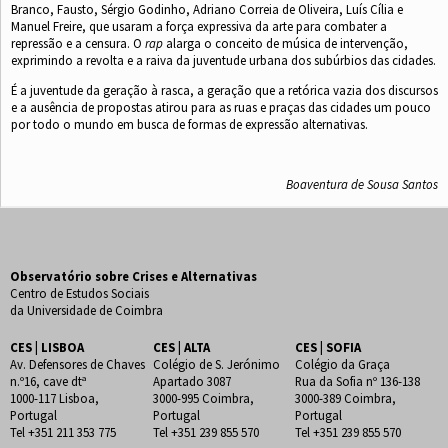
Branco, Fausto, Sérgio Godinho, Adriano Correia de Oliveira, Luís Cília e
Manuel Freire, que usaram a força expressiva da arte para combater a
repressão e a censura. O
rap
alarga o conceito de música de intervenção,
exprimindo a revolta e a raiva da juventude urbana dos subúrbios das cidades.
É a juventude da geração à rasca, a geração que a retórica vazia dos discursos
e a ausência de propostas atirou para as ruas e praças das cidades um pouco
por todo o mundo em busca de formas de expressão alternativas.
Boaventura de Sousa Santos
Observatório sobre Crises e Alternativas
Centro de Estudos Sociais
da Universidade de Coimbra
CES | LISBOA
CES | ALTA
CES | SOFIA
Av. Defensores de Chaves
Colégio de S. Jerónimo
Colégio da Graça
n.º16, cave dtª
Apartado 3087
Rua da Sofia nº 136-138
1000-117 Lisboa,
3000-995 Coimbra,
3000-389 Coimbra,
Portugal
Portugal
Portugal
Tel +351 211 353 775
Tel +351 239 855 570
Tel +351 239 855 570