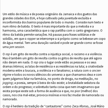
Um estilo de música e de poesia originário da Jamaica e dos guetos das
grandes cidades dos EUA, e hoje cultivado pela juventude excluída e
inconformista dos bairros populares de todo o mundo. Consiste num texto e
num ritmo de batida. O texto é mais importante do que a melodia e a
harmonia, uma característica que o rap partilha com o canto gregoriano. O
ritmo da batida permite variações. Há pausas para frases solitárias e de
solidão, em que o
rapper
se interrompe a si próprio como se bebesse um copo
de água mental. Tem uma duração variável e pode ser grande como se fosse
uma
jam session
.
O
rap
é um grito de revolta contra a injustiça social, o racismo e a violência.
Mas é também um grito de revolta contra os gritos de revolta que até agora
não deram em nada. O
rap
cria o lugar onde estão as pessoas e os seus
dramas íntimos; as lutas de resistência e as resistências na luta; a criatividade
moderna entre a loucura, a violência e o fanatismo; a rutura com o
ancien
régime
e todos os novos silêncios do universo a que chamamos deus e com
quem julgamos falar na farmácia, no ponto de droga, na meditação, no
jogging
; a poesia, sempre à beira de não existir; a brutalidade sedutora da
ordem e do progresso; e sobretudo tanta coisa que nem imaginamos que
exista porque existe sob a forma de ausência e que, no pior (melhor) dos
casos, nos cria mal-estar, provoca insónias e nos faz mudar de namorada ou
namorado.
O
rap
é herdeiro da tradição de “cantautores” como Zeca Afonso, José Mário