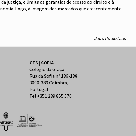
 justiça, e limita as garantias de acesso ao direito e à
a economia. Logo, à imagem dos mercados que crescentemente
João Paulo Dias
CES | SOFIA
Colégio da Graça
Rua da Sofia nº 136-138
3000-389 Coimbra,
Portugal
Tel +351 239 855 570