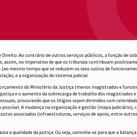
de Direito. Ao contrário de outros serviços públicos, a função de 
z-se, assim, no imperativo de que os tribunais contribuam positi
(ao mesmo tempo que se reduzem os seus custos de funcionamento
lação; e a organização do sistema judicial.
orçamento do Ministério da Justiça (menos magistrados e funcion
 justiça e o aumento da sobrecarga de trabalho dos magistrados e 
uais, procurando que os litígios sejam dirimidos com celeridade,
ssível. A mudança na organização e gestão (mapa judiciário), com
stos associados (infraestruturas, serviços de apoio, entre outr
sa a qualidade da justiça. Ou seja, caminha-se para que a balança d