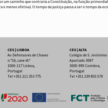
or um caminho que contraria a Constituição, na função primordial da
 cara e menos efetiva). O tempo da justiça passa a ser o tempo d
CES | LISBOA
CES | ALTA
Av. Defensores de Chaves
Colégio de S. Jerónimo
n.º16, cave dtª
Apartado 3087
1000-117 Lisboa,
3000-995 Coimbra,
Portugal
Portugal
Tel +351 211 353 775
Tel +351 239 855 570