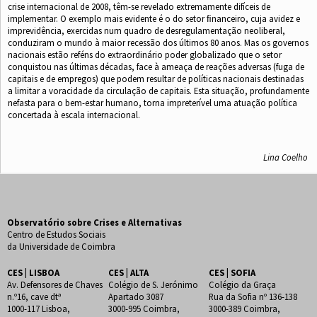
crise internacional de 2008, têm-se revelado extremamente difíceis de
implementar. O exemplo mais evidente é o do setor ﬁnanceiro, cuja avidez e
imprevidência, exercidas num quadro de desregulamentação neoliberal,
conduziram o mundo à maior recessão dos últimos 80 anos. Mas os governos
nacionais estão reféns do extraordinário poder globalizado que o setor
conquistou nas últimas décadas, face à ameaça de reações adversas (fuga de
capitais e de empregos) que podem resultar de políticas nacionais destinadas
a limitar a voracidade da circulação de capitais. Esta situação, profundamente
nefasta para o bem-estar humano, torna impreterível uma atuação política
concertada à escala internacional.
Lina Coelho
Observatório sobre Crises e Alternativas
Centro de Estudos Sociais
da Universidade de Coimbra
CES | LISBOA
CES | ALTA
CES | SOFIA
Av. Defensores de Chaves
Colégio de S. Jerónimo
Colégio da Graça
n.º16, cave dtª
Apartado 3087
Rua da Sofia nº 136-138
1000-117 Lisboa,
3000-995 Coimbra,
3000-389 Coimbra,