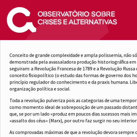
Conceito de grande complexidade e ampla polissemia, não só
demonstrada pela avassaladora produção historiográﬁca em to
seguiram: a Revolução Francesa de 1789 e a Revolução Russa d
conceito ﬁsiopolítico (o estudo das formas de governo dos 
princípio regulador do conhecimento e da praxis humana. Libe
organização política e social.
Toda a revolução pulveriza pois as categorias de uma tempora
como momento ideal de sobreposição de um passado distante 
que, se por um lado «produz em poucos dias sucessos mais im
«assalto dos céus» (Marx), por outro faz surgir no seu interi
As comprovadas máximas de que a revolução devora sempre os