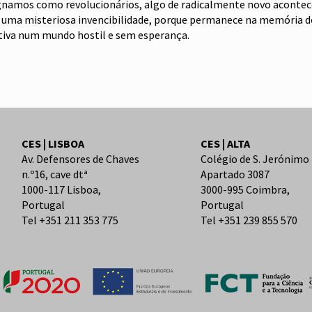
ignamos como revolucionários, algo de radicalmente novo acontece
a uma misteriosa invencibilidade, porque permanece na memória do
etiva num mundo hostil e sem esperança.
CES | LISBOA
CES | ALTA
Av. Defensores de Chaves
Colégio de S. Jerónimo
n.º16, cave dtª
Apartado 3087
1000-117 Lisboa,
3000-995 Coimbra,
Portugal
Portugal
Tel +351 211 353 775
Tel +351 239 855 570