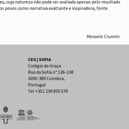
u, cuja natureza não pode ser avaliada apenas pelo resultado
s povos como narrativa exaltante e inspiradora, fonte
Manuela Cruzeiro
CES | SOFIA
Colégio da Graça
Rua da Sofia nº 136-138
3000-389 Coimbra,
Portugal
Tel +351 239 855 570