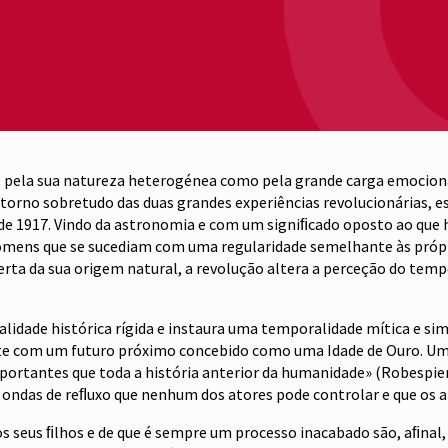
 pela sua natureza heterogénea como pela grande carga emocional 
rno sobretudo das duas grandes experiências revolucionárias, esp
e 1917. Vindo da astronomia e com um signiﬁcado oposto ao que hoj
homens que se sucediam com uma regularidade semelhante às própri
rta da sua origem natural, a revolução altera a perceção do temp
lidade histórica rígida e instaura uma temporalidade mítica e sim
com um futuro próximo concebido como uma Idade de Ouro. Uma di
portantes que toda a história anterior da humanidade» (Robespier
or ondas de reﬂuxo que nenhum dos atores pode controlar e que os af
 seus ﬁlhos e de que é sempre um processo inacabado são, aﬁnal