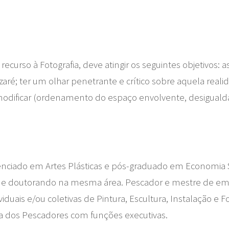
curso à Fotografia, deve atingir os seguintes objetivos: as
zaré; ter um olhar penetrante e crítico sobre aquela real
odificar (ordenamento do espaço envolvente, desigualdade
enciado em Artes Plásticas e pós-graduado em Economia S
mo e doutorando na mesma área. Pescador e mestre de emb
duais e/ou coletivas de Pintura, Escultura, Instalação e Fo
a dos Pescadores com funções executivas.