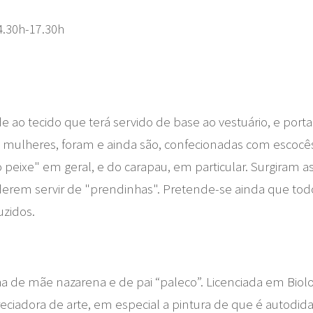
4.30h-17.30h
de ao tecido que terá servido de base ao vestuário, e porta
s mulheres, foram e ainda são, confecionadas com escocês
o peixe" em geral, e do carapau, em particular. Surgiram 
derem servir de "prendinhas". Pretende-se ainda que todo
zidos.
lha de mãe nazarena e de pai “paleco”. Licenciada em Bio
iadora de arte, em especial a pintura de que é autodidat