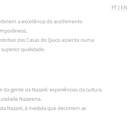
PT
|
EN
ombinem a excelência do acolhimento
temporâneos.
distintivo das Casas do Quico assenta numa
 superior qualidade.
 da gente da Nazaré: experiências da cultura
omunidade Nazarena.
as da Nazaré, à medida que decorrem as