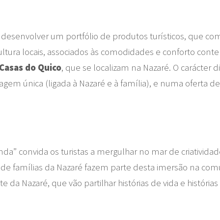
desenvolver um portfólio de produtos turísticos, que c
 cultura locais, associados às comodidades e conforto con
Casas do Quico
, que se localizam na Nazaré. O carácter 
em única (ligada à Nazaré e à família), e numa oferta de
a” convida os turistas a mergulhar no mar de criatividade
casa de famílias da Nazaré fazem parte desta imersão na c
 da Nazaré, que vão partilhar histórias de vida e históri