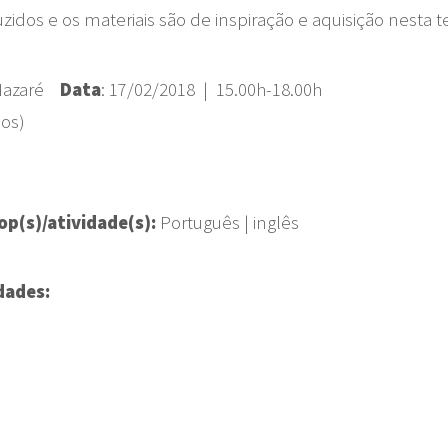
idos e os materiais são de inspiração e aquisição nesta te
, Nazaré
Data
: 17/02/2018 | 15.00h-18.00h
dos)
op(s)/atividade(s):
Português | inglês
idades
: