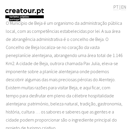
PT
|
EN
O Município de Beja é um organismo da administração pública
local, com as competências estabelecidas por lei. A sua área
de abrangência administrativa é o concelho de Beja. O
Concelho de Beja localiza-se no coração da vasta
peneplanície alentejana, abrangendo uma área total de 1.146
Km2. A cidade de Beja, outrora chamada Pax Julia, eleva-se
imponente sobre a planície alentejana onde podemos
descobrir algumas das mais preciosas pérolas do Alentejo.
Existem muitas razões para visitar Beja, e aqui ficar, com
tempo para desfrutar em pleno da célebre hospitalidade
alentejana: património, beleza natural, tradição, gastronomia,
história, cultura … os sabores e saberes que as gentes e a
cidade podem proporcionar são o ingrediente principal do
projeto de turismo criativo.