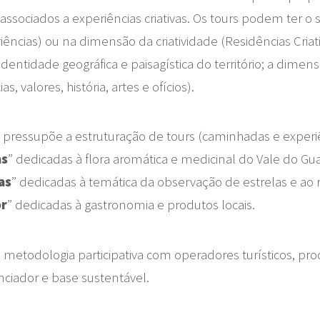
 associados a experiências criativas. Os tours podem ter 
ncias) ou na dimensão da criatividade (Residências Criat
ntidade geográfica e paisagística do território; a dimen
, valores, história, artes e ofícios).
 pressupõe a estruturação de tours (caminhadas e experiên
as
” dedicadas à flora aromática e medicinal do Vale do Gu
as
” dedicadas à temática da observação de estrelas e ao 
or
” dedicadas à gastronomia e produtos locais.
etodologia participativa com operadores turísticos, produt
nciador e base sustentável.