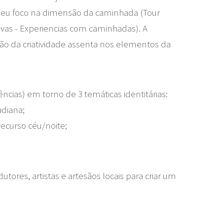
o seu foco na dimensão da caminhada (Tour
ivas - Experiencias com caminhadas). A
são da criatividade assenta nos elementos da
cias) em torno de 3 temáticas identitárias:
adiana;
recurso céu/noite;
ores, artistas e artesãos locais para criar um