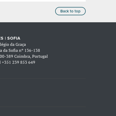
Back to top
S | SOFIA
légio da Graça
a da Sofia nº 136-138
00-389 Coimbra, Portugal
l
+351 239 853 649