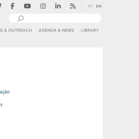
PT
EN
NG & OUTREACH
AGENDA & NEWS
LIBRARY
zação
os