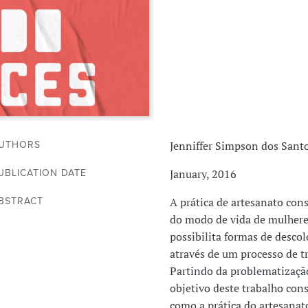
Jenniffer Simpson dos Sant
UTHORS
January, 2016
UBLICATION DATE
A prática de artesanato con
BSTRACT
do modo de vida de mulhere
possibilita formas de descol
através de um processo de t
Partindo da problematização 
objetivo deste trabalho co
como a prática do artesanat