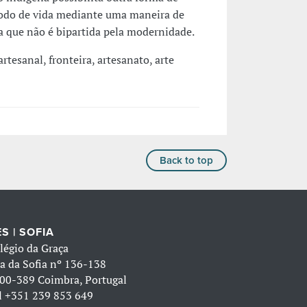
odo de vida mediante uma maneira de
a que não é bipartida pela modernidade.
rtesanal, fronteira, artesanato, arte
Back to top
S | SOFIA
légio da Graça
a da Sofia nº 136-138
00-389 Coimbra, Portugal
l
+351 239 853 649