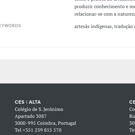
produzir conhecimento e m
relacionar-se com a naturez
artesãs indígenas, tradução a
EYWORDS
CES | ALTA
CE
Colégio de S. Jerónimo
Co
Apartado 3087
Ru
3000-995 Coimbra, Portugal
30
Tel
+351 239 855 570
Te