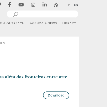
PT
EN
NG & OUTREACH
AGENDA & NEWS
LIBRARY
UES
ra além das fronteiras entre arte
Download