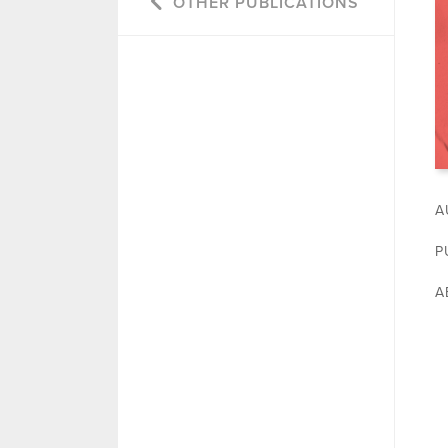
OTHER PUBLICATIONS
A
P
A