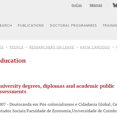
myCes
Webmail
SEARCH
PUBLICATIONS
DOCTORAL PROGRAMMES
TRAINI
ES
PEOPLE
RESEARCHERS ON LEAVE
KATIA CARDOSO
ducation
niversity degrees, diplomas and academic public
ssessments
007 - Doutoranda em Pós-colonialismos e Cidadania Global, Ce
studos Sociais/Faculdade de Economia,Universidade de Coimb