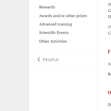
2
Research
C
Awards and/or other prizes
I
Advanced training
1
Scientific Events
C
Other Activities
F
PEOPLE
A
R
O
D