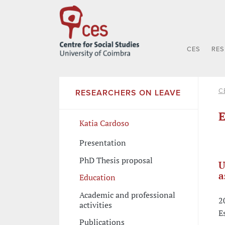
CES
RE
C
RESEARCHERS ON LEAVE
E
Katia Cardoso
Presentation
PhD Thesis proposal
U
a
Education
Academic and professional
2
activities
E
Publications