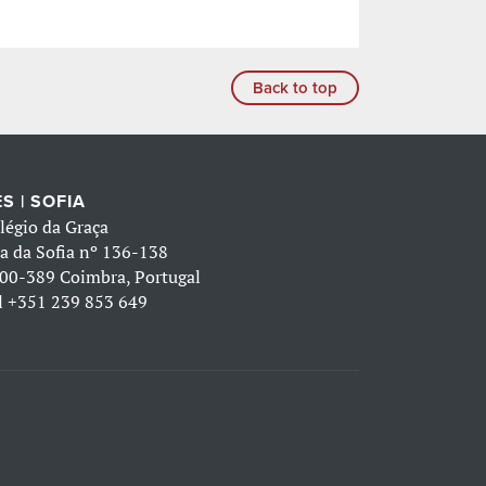
Back to top
S | SOFIA
légio da Graça
a da Sofia nº 136-138
00-389 Coimbra, Portugal
l
+351 239 853 649