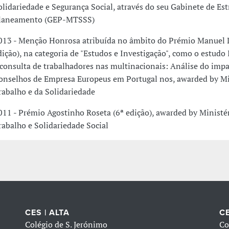
olidariedade e Segurança Social, através do seu Gabinete de Est
laneamento (GEP-MTSSS)
013 - Menção Honrosa atribuída no âmbito do Prémio Manuel 
dição), na categoria de "Estudos e Investigação", como o estudo
 consulta de trabalhadores nas multinacionais: Análise do imp
onselhos de Empresa Europeus em Portugal nos, awarded by Mi
rabalho e da Solidariedade
011 - Prémio Agostinho Roseta (6ª edição), awarded by Ministé
rabalho e Solidariedade Social
CES | ALTA
CE
Colégio de S. Jerónimo
Co