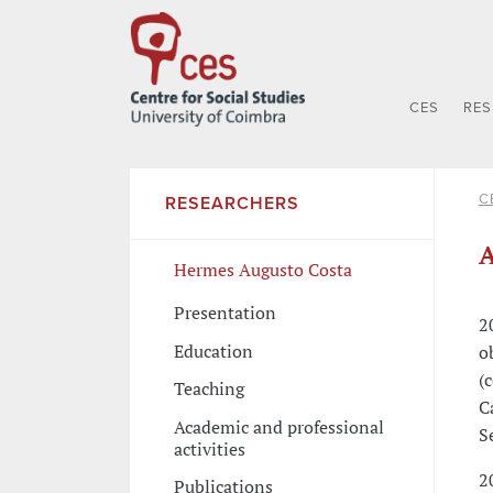
CES
RE
C
RESEARCHERS
A
Hermes Augusto Costa
Presentation
2
Education
o
(
Teaching
C
Academic and professional
S
activities
2
Publications