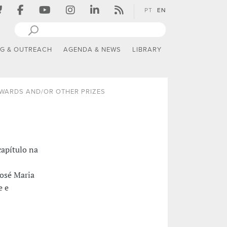
PT
EN
NG & OUTREACH
AGENDA & NEWS
LIBRARY
WARDS AND/OR OTHER PRIZES
capítulo na
José Maria
e e