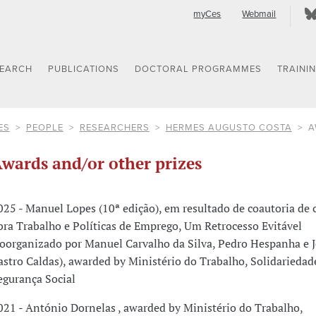
myCes
Webmail
SEARCH
PUBLICATIONS
DOCTORAL PROGRAMMES
TRAINI
ES
PEOPLE
RESEARCHERS
HERMES AUGUSTO COSTA
A
wards and/or other prizes
025 - Manuel Lopes (10ª edição), em resultado de coautoria de 
bra Trabalho e Políticas de Emprego, Um Retrocesso Evitável
coorganizado por Manuel Carvalho da Silva, Pedro Hespanha e 
astro Caldas), awarded by Ministério do Trabalho, Solidariedad
egurança Social
021 - António Dornelas , awarded by Ministério do Trabalho,