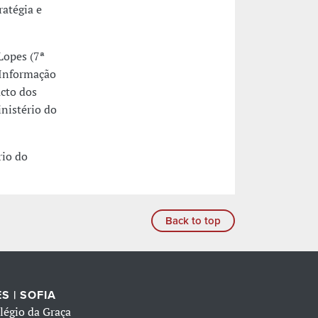
ratégia e
Lopes (7ª
 Informação
acto dos
nistério do
rio do
Back to top
S | SOFIA
légio da Graça