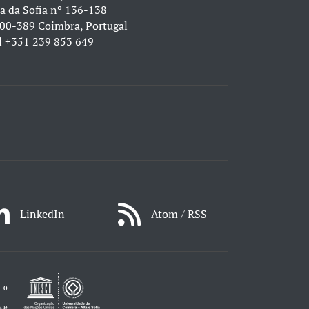
a da Sofia nº 136-138
00-389 Coimbra, Portugal
l
+351 239 853 649
LinkedIn
Atom / RSS