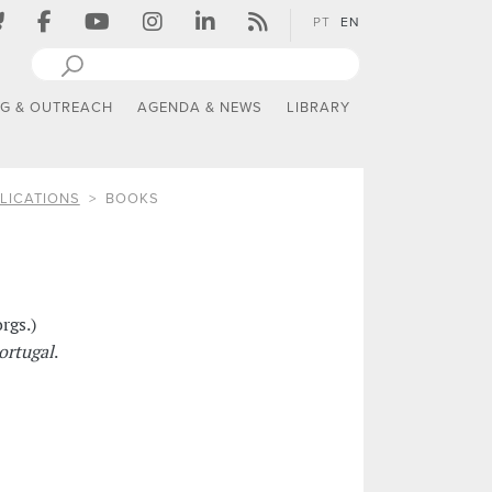
PT
EN
NG & OUTREACH
AGENDA & NEWS
LIBRARY
LICATIONS
BOOKS
rgs.)
ortugal
.