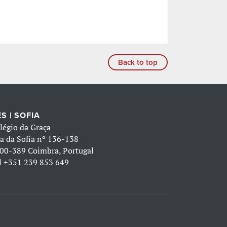
Back to top
S | SOFIA
légio da Graça
a da Sofia nº 136-138
00-389 Coimbra, Portugal
l
+351 239 853 649