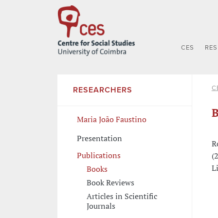
CES
RE
C
RESEARCHERS
B
Maria João Faustino
Presentation
R
Publications
(
L
Books
Book Reviews
Articles in Scientific
Journals