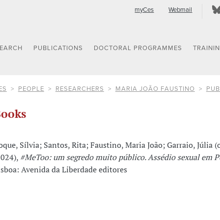
myCes
Webmail
SEARCH
PUBLICATIONS
DOCTORAL PROGRAMMES
TRAINI
ES
PEOPLE
RESEARCHERS
MARIA JOÃO FAUSTINO
PUB
ooks
oque, Sílvia; Santos, Rita; Faustino, Maria João; Garraio, Júlia (o
2024),
#MeToo: um segredo muito público. Assédio sexual em P
isboa: Avenida da Liberdade editores