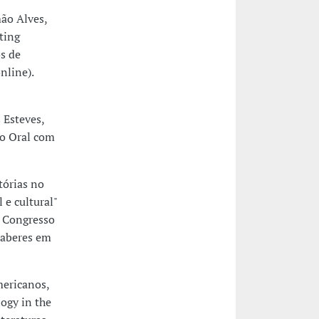
ão Alves,
ting
s de
nline).
 Esteves,
ão Oral com
tórias no
 e cultural"
V Congresso
saberes em
mericanos,
ogy in the