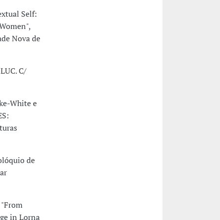
xtual Self:
n Women",
dade Nova de
FLUC. C/
ke-White e
ES:
turas
olóquio de
ar
e "From
ge in Lorna