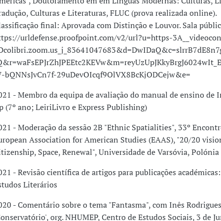
mericas", Doutoramento em em Línguas Modernas: Culturas, Li
radução, Culturas e Literaturas, FLUC (prova realizada online).
lassificação final: Aprovada com Distinção e Louvor. Sala públic
ttps://urldefense.proofpoint.com/v2/url?u=https-3A__videocon
Dcolibri.zoom.us_j_83641047683&d=DwIDaQ&c=slrrB7dE8n7
Q&r=waFsEPJrZhJPEEtc2KEVw&m=reyUzUpJKkyBrgJ6024wIt_
7-bQNNsJvCn7f-29uDevOIcqf9OlVX8BcKjODCejw&e=
021 - Membro da equipa de avaliação do manual de ensino de I
p (7º ano; LeiriLivro e Express Publishing)
021 - Moderação da sessão 2B "Ethnic Spatialities", 33º Encontr
uropean Association for American Studies (EAAS), "20/20 visio
itizenship, Space, Renewal", Universidade de Varsóvia, Polónia
021 - Revisão científica de artigos para publicações académicas:
studos Literários
020 - Comentário sobre o tema "Fantasma", com Inês Rodrigues
Conservatório', org. NHUMEP, Centro de Estudos Sociais, 3 de J