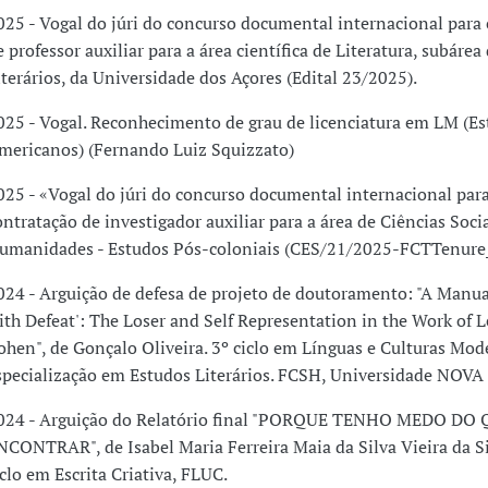
025 - Vogal do júri do concurso documental internacional para
e professor auxiliar para a área científica de Literatura, subárea
iterários, da Universidade dos Açores (Edital 23/2025).
025 - Vogal. Reconhecimento de grau de licenciatura em LM (Es
mericanos) (Fernando Luiz Squizzato)
025 - «Vogal do júri do concurso documental internacional par
ontratação de investigador auxiliar para a área de Ciências Socia
umanidades - Estudos Pós-coloniais (CES/21/2025-FCTTenure
024 - Arguição de defesa de projeto de doutoramento: "A Manual
ith Defeat': The Loser and Self Representation in the Work of 
ohen", de Gonçalo Oliveira. 3º ciclo em Línguas e Culturas Mod
specialização em Estudos Literários. FCSH, Universidade NOVA 
024 - Arguição do Relatório final "PORQUE TENHO MEDO DO
NCONTRAR", de Isabel Maria Ferreira Maia da Silva Vieira da Si
iclo em Escrita Criativa, FLUC.