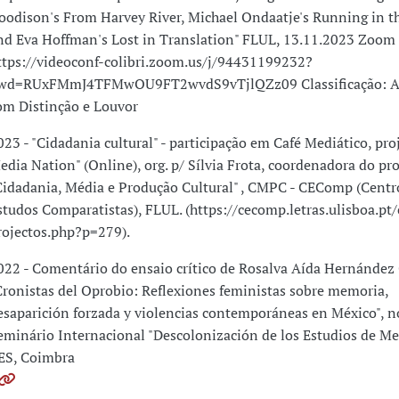
oodison's From Harvey River, Michael Ondaatje's Running in t
nd Eva Hoffman's Lost in Translation" FLUL, 13.11.2023 Zoom 
ttps://videoconf-colibri.zoom.us/j/94431199232?
wd=RUxFMmJ4TFMwOU9FT2wvdS9vTjlQZz09 Classificação: A
om Distinção e Louvor
023 - "Cidadania cultural" - participação em Café Mediático, proj
edia Nation" (Online), org. p/ Sílvia Frota, coordenadora do pr
Cidadania, Média e Produção Cultural" , CMPC - CEComp (Centr
studos Comparatistas), FLUL. (https://cecomp.letras.ulisboa.pt
rojectos.php?p=279).
022 - Comentário do ensaio crítico de Rosalva Aída Hernández C
Cronistas del Oprobio: Reflexiones feministas sobre memoria,
esaparición forzada y violencias contemporáneas en México", n
eminário Internacional "Descolonización de los Estudios de Me
ES, Coimbra