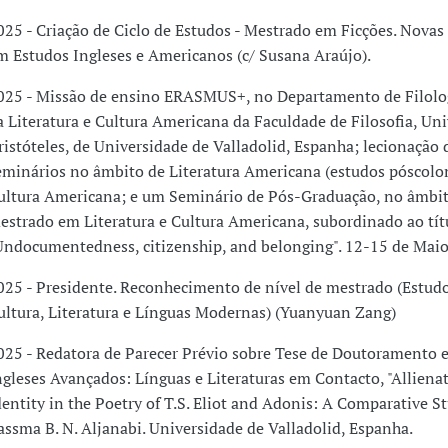
025 - Criação de Ciclo de Estudos - Mestrado em Ficções. Novas
m Estudos Ingleses e Americanos (c/ Susana Araújo).
025 - Missão de ensino ERASMUS+, no Departamento de Filolog
a Literatura e Cultura Americana da Faculdade de Filosofia, Un
ristóteles, de Universidade de Valladolid, Espanha; lecionação 
eminários no âmbito de Literatura Americana (estudos póscolon
ultura Americana; e um Seminário de Pós-Graduação, no âmbi
estrado em Literatura e Cultura Americana, subordinado ao tít
Undocumentedness, citizenship, and belonging". 12-15 de Maio
025 - Presidente. Reconhecimento de nível de mestrado (Estud
ultura, Literatura e Línguas Modernas) (Yuanyuan Zang)
025 - Redatora de Parecer Prévio sobre Tese de Doutoramento 
ngleses Avançados: Línguas e Literaturas em Contacto, "Alliena
dentity in the Poetry of T.S. Eliot and Adonis: A Comparative St
assma B. N. Aljanabi. Universidade de Valladolid, Espanha.