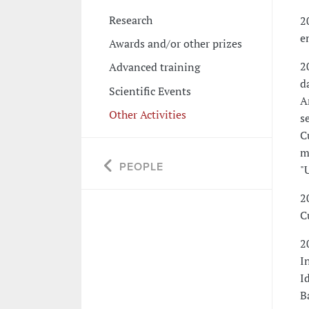
Research
2
e
Awards and/or other prizes
2
Advanced training
d
Scientific Events
A
Other Activities
s
C
m
PEOPLE
"
2
C
2
I
I
B