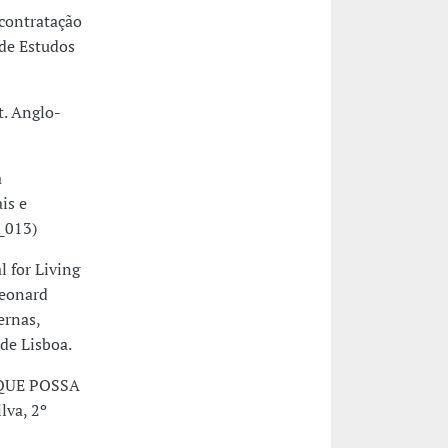
 contratação
 de Estudos
t. Anglo-
a
is e
_013)
 for Living
Leonard
ernas,
de Lisboa.
 QUE POSSA
lva, 2º