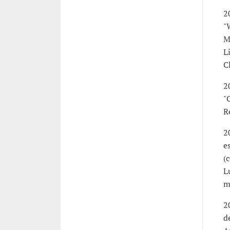
2
"
M
L
C
2
"
R
2
e
(
L
m
2
d