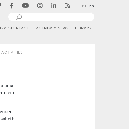
PT
EN
NG & OUTREACH
AGENDA & NEWS
LIBRARY
 ACTIVITIES
ara uma
ento em
ender,
izabeth