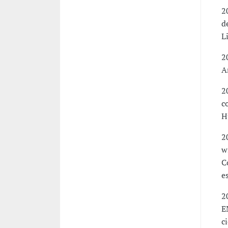
2
d
L
2
A
2
c
H
2
w
C
e
2
E
c