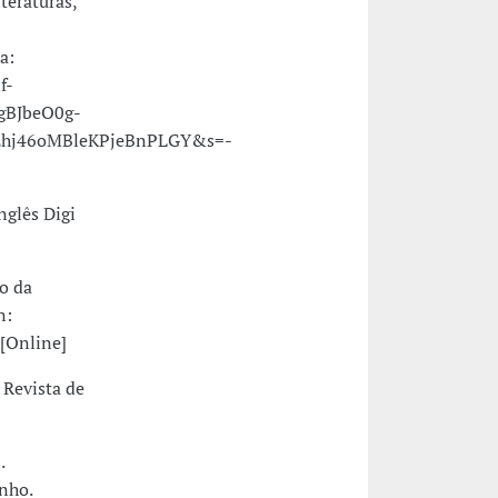
teraturas,
a:
f-
gBJbeO0g-
Ehj46oMBleKPjeBnPLGY&s=-
nglês Digi
o da
n:
 [Online]
 Revista de
.
unho.