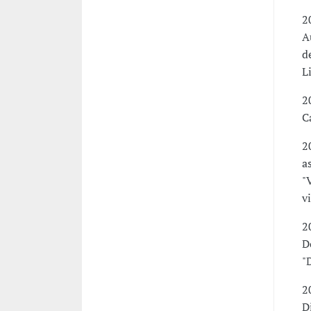
2
A
d
L
2
C
2
a
"
v
2
D
"
2
D