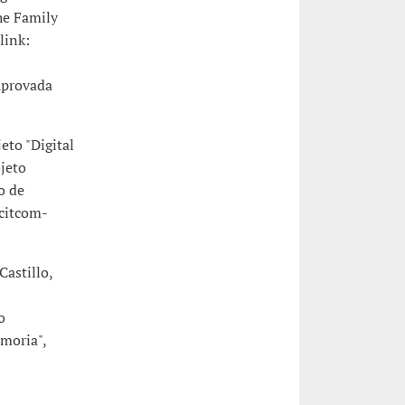
he Family
link:
provada
eto "Digital
ojeto
o de
/citcom-
astillo,
o
moria",