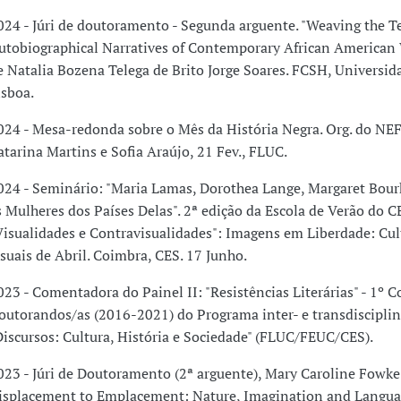
024 - Júri de doutoramento - Segunda arguente. "Weaving the Te
utobiographical Narratives of Contemporary African America
e Natalia Bozena Telega de Brito Jorge Soares. FCSH, Universi
isboa.
024 - Mesa-redonda sobre o Mês da História Negra. Org. do NE
atarina Martins e Sofia Araújo, 21 Fev., FLUC.
024 - Seminário: "Maria Lamas, Dorothea Lange, Margaret Bour
s Mulheres dos Países Delas". 2ª edição da Escola de Verão do C
Visualidades e Contravisualidades": Imagens em Liberdade: Cul
isuais de Abril. Coimbra, CES. 17 Junho.
023 - Comentadora do Painel II: "Resistências Literárias" - 1º C
outorandos/as (2016-2021) do Programa inter- e transdisciplin
Discursos: Cultura, História e Sociedade" (FLUC/FEUC/CES).
023 - Júri de Doutoramento (2ª arguente), Mary Caroline Fowk
isplacement to Emplacement: Nature, Imagination and Langua