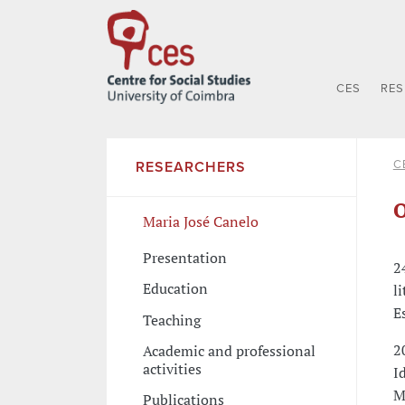
CES
RE
C
RESEARCHERS
O
Maria José Canelo
Presentation
2
Education
l
E
Teaching
2
Academic and professional
activities
I
M
Publications