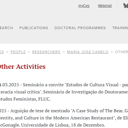
myCes
Webmail
SEARCH
PUBLICATIONS
DOCTORAL PROGRAMMES
TRAINI
ES
PEOPLE
RESEARCHERS
MARIA JOSÉ CANELO
OTHER
ther Activities
4.03.2025 - Seminário a convite "Estudos de Cultura Visual - p
iteracia visual crítica". Seminário de Investigação do Doutoram
studos Feministas, FLUC.
025 - Arguição de tese de mestrado "A Case Study of The Bear. G
dentity, and Culture in the Modern American Restaurant", de El
cGonagle. Universidade de Lisboa, 18 de Dezembro.