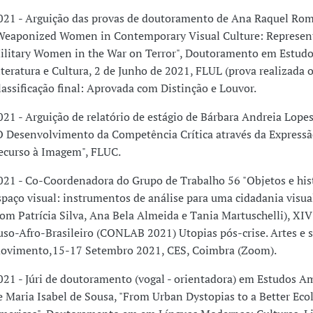
021 - Arguição das provas de doutoramento de Ana Raquel Rom
Weaponized Women in Contemporary Visual Culture: Represen
ilitary Women in the War on Terror", Doutoramento em Estudo
iteratura e Cultura, 2 de Junho de 2021, FLUL (prova realizada o
lassificação final: Aprovada com Distinção e Louvor.
021 - Arguição de relatório de estágio de Bárbara Andreia Lopes
O Desenvolvimento da Competência Crítica através da Express
ecurso à Imagem", FLUC.
021 - Co-Coordenadora do Grupo de Trabalho 56 "Objetos e his
spaço visual: instrumentos de análise para uma cidadania visual
com Patrícia Silva, Ana Bela Almeida e Tania Martuschelli), XI
uso-Afro-Brasileiro (CONLAB 2021) Utopias pós-crise. Artes e 
ovimento,15-17 Setembro 2021, CES, Coimbra (Zoom).
021 - Júri de doutoramento (vogal - orientadora) em Estudos A
e Maria Isabel de Sousa, "From Urban Dystopias to a Better Ecol