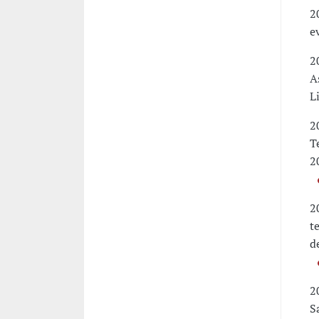
2
e
2
A
L
2
T
2
2
t
d
2
S