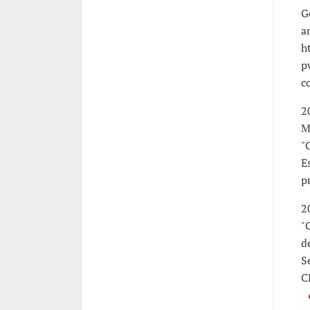
G
a
h
p
c
2
M
"
E
p
2
"
d
S
C