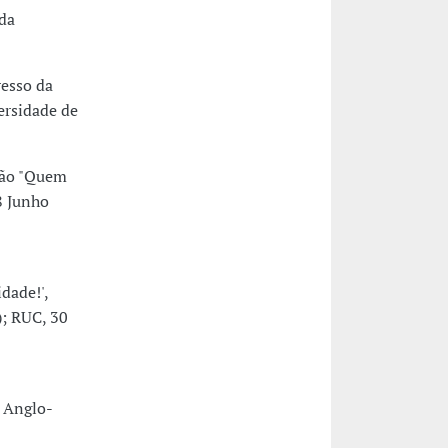
da
resso da
ersidade de
ssão "Quem
8 Junho
dade!',
); RUC, 30
: Anglo-