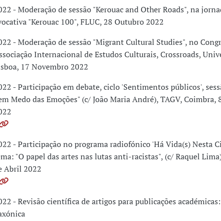
022 - Moderação de sessão "Kerouac and Other Roads", na jorna
vocativa "Kerouac 100", FLUC, 28 Outubro 2022
022 - Moderação de sessão "Migrant Cultural Studies", no Cong
ssociação Internacional de Estudos Culturais, Crossroads, Univ
isboa, 17 Novembro 2022
022 - Participação em debate, ciclo 'Sentimentos públicos', se
em Medo das Emoções" (c/ João Maria André), TAGV, Coimbra, 
022
022 - Participação no programa radiofónico 'Há Vida(s) Nesta Ci
ema: "O papel das artes nas lutas anti-racistas", (c/ Raquel Lima
e Abril 2022
022 - Revisão científica de artigos para publicações académicas
axónica