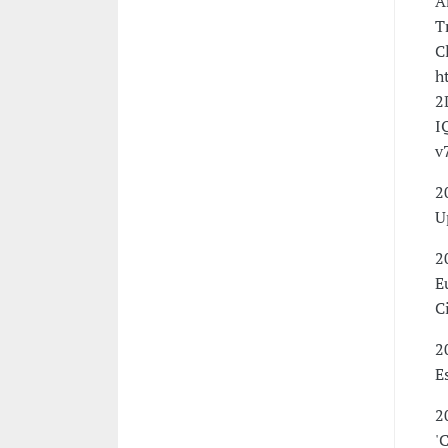
A
T
C
h
2
I
v
2
U
2
E
C
2
E
2
'