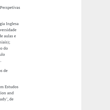
 Perspetivas
ia Inglesa
iversidade
de aulas e
iais);
to do
ulo
.
os de
em Estudos
tion and
udy", de