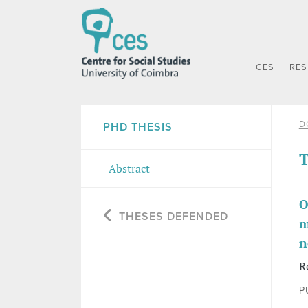
CES
RE
D
PHD THESIS
T
Abstract
O
THESES DEFENDED
m
n
R
P