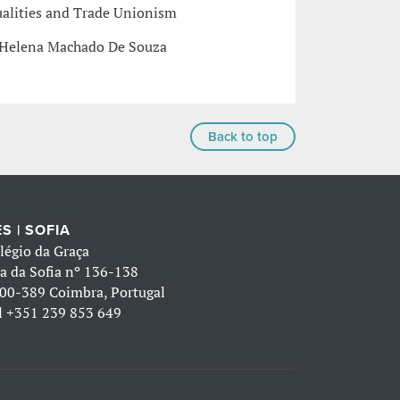
ualities and Trade Unionism
a Helena Machado De Souza
Back to top
S | SOFIA
légio da Graça
a da Sofia nº 136-138
00-389 Coimbra, Portugal
l
+351 239 853 649