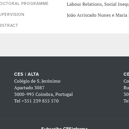
Labour Relations, Social Ineq
OCTORAL PROGRAMME
João Arriscado Nunes e Mari
UPERVISION
BSTRACT
CES | ALTA
CE
Colégio de S. Jerónimo
Co
Apartado 3087
Ru
3000-995 Coimbra, Portugal
30
Tel
+351 239 855 570
Te
Subscribe CESinforma